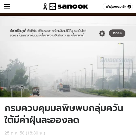
ข่าว
เข้าสู่ระบบสมาชิก
หมวดอื่นๆ
//s.isanook.com/ns/0/ud/377/1888482/654693-
Sanook
//s.isanook.com/sr/0/images/logo-
600
60
01.jpg
new-
sanook.png
เว็บไซต์นี้ใช้คุกกี้
เพื่อให้ท่านได้รับประสบการณ์การใช้งานที่ดีที่สุดบน เว็บไซต์
ตกลง
ของเรา โปรดศึกษาเพิ่มเติมที่
นโยบายความเป็นส่วนตัว
และ
นโยบายคุกกี้
กรมควบคุมมลพิษพบกลุ่มควัน
ใต้มีค่าฝุ่นละอองลด
25 ต.ค. 58 (18:30 น.)