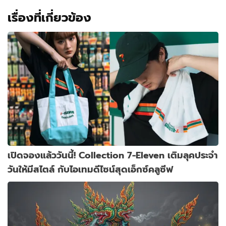
เรื่องที่เกี่ยวข้อง
เปิดจองแล้ววันนี้! Collection 7-Eleven เติมลุคประจำ
วันให้มีสไตล์ กับไอเทมดีไซน์สุดเอ็กซ์คลูซีฟ