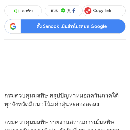
Copy link
แชร์
กดฟัง
ตั้ง Sanook เป็นข่าวโปรดบน Google
กรมควบคุมมลพิษ สรุปปัญหาหมอกควันภาคใต้
ทุกจังหวัดมีแนวโน้มค่าฝุ่นละอองลดลง
กรมควบคุมมลพิษ รายงานสถานการณ์มลพิษ