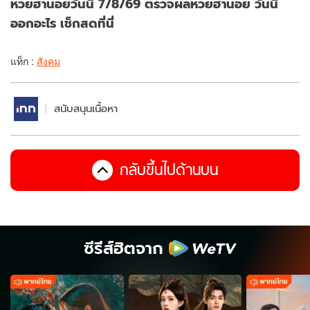
หวยฮานอยวันนี้ 7/8/69 ตรวจผลหวยฮานอย วันนี้
ออกอะไร เช็กสดที่นี่
แท็ก :
สังคม
สนับสนุนเนื้อหา
กลับขึ้นไปด้านบน
ซีรีส์ฮิตจาก