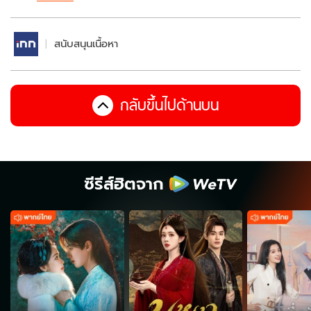
สนับสนุนเนื้อหา
กลับขึ้นไปด้านบน
ซีรีส์ฮิตจาก