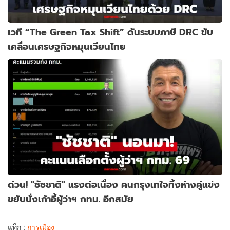
เวที “The Green Tax Shift” ดันระบบภาษี DRC ขับ
เคลื่อนเศรษฐกิจหมุนเวียนไทย
ด่วน! "ชัชชาติ" แรงต่อเนื่อง คนกรุงเทใจทิ้งห่างคู่แข่ง
ขยับนั่งเก้าอี้ผู้ว่าฯ กทม. อีกสมัย
แท็ก :
การเมือง