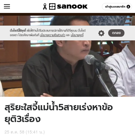
ข่าว
เข้าสู่ระบบสมาชิก
หมวดอื่นๆ
//s.isanook.com/ns/0/ud/377/1888390/654666-
Sanook
//s.isanook.com/sr/0/images/logo-
600
60
01.jpg
new-
sanook.png
เว็บไซต์นี้ใช้คุกกี้
เพื่อให้ท่านได้รับประสบการณ์การใช้งานที่ดีที่สุดบน เว็บไซต์
ตกลง
ของเรา โปรดศึกษาเพิ่มเติมที่
นโยบายความเป็นส่วนตัว
และ
นโยบายคุกกี้
สุริยะใสจี้แม่น้ำ5สายเร่งหาข้อ
ยุติ3เรื่อง
25 ต.ค. 58 (15:41 น.)