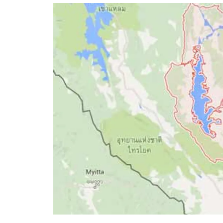
อัปเดตจีน
เช็กข่าวชัวร์
ติดตามสนุกโซเชี
ดาวน์โหลดสนุกแอปฟรี
สงวนลิขสิทธิ์ ©
2569
บริษัท อิมเมจ ฟิวเจอร์ (ประเทศไทย) จำกัด