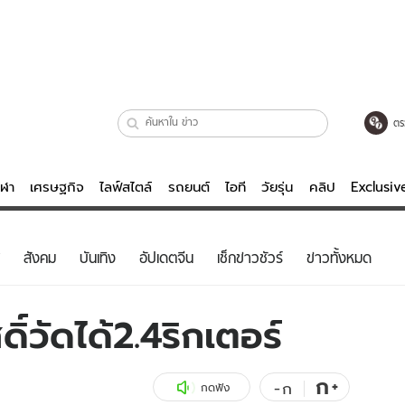
ตร
ีฬา
เศรษฐกิจ
ไลฟ์สไตล์
รถยนต์
ไอที
วัยรุ่น
คลิป
Exclusi
ตรวจหวย
ไลฟ์สไตล์
บันเทิงค
สังคม
บันเทิง
อัปเดตจีน
เช็กข่าวชัวร์
ข่าวทั้งหมด
ผู้หญิง
หนัง-ละคร
ผู้ชาย
เพลง
ิ์วัดได้2.4ริกเตอร์
ย
วัยรุ่น
เกมส์
ไอที
คลิป
ก
+
-
ก
กดฟัง
รถยนต์
พอดแคสต์