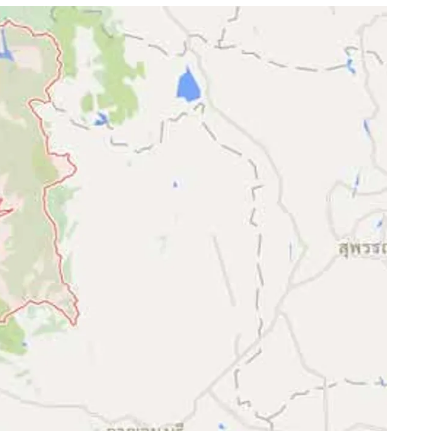
สุขภาพ
ดูทีวี
เที่ยว-กิน
WeTV
Tasteful Thailand
Exclusive
Sanook Choice
นิยาย
ยลได้ที่
ร่วมงานกับเ