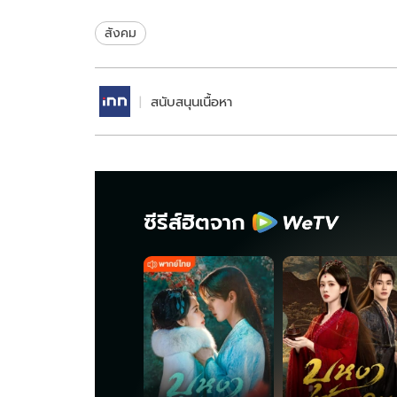
ลุคประจำวันให้มีสไตล์ กับไอ
พญานาค แ
เทมดีไซน์สุดเอ็กซ์คลูซีฟ
สังคม
สนับสนุนเนื้อหา
ซีรีส์ฮิตจาก