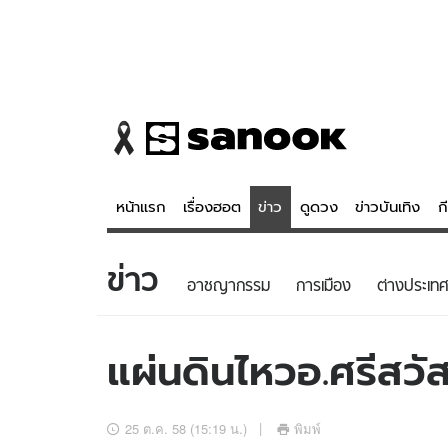
หน้าแรก
เรื่องฮอต
ข่าว
ดูดวง
ข่าวบันเทิง
ก
ข่าว
ข่าว
ดูดวง - 
อาชญากรรม
การเมือง
ต่างประเทศ
เรื่องฮอต
ดูดวง
ข่าว
หวยไทย
แผ่นดินไหวอ.ศรีสวัสด
ข่าวบันเทิง
สถิติหวยไท
ข่าวกีฬา
หวยลาว
25 ต.ค. 58 (15:19 น.)
พิมพ์
ข่าวเศรษฐกิจ