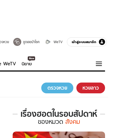
เข้าสู่ระบบสมาชิก
วจหวย
ขูดเลขนำโชค
WeTV
ve WeTV
นิยาย
รบรส
ความรู้รอบตัว
ตรวจหวย
หวยลาว
ฮาวทู
กูรู-รอบรู้
เรื่องฮอตในรอบสัปดาห์
เรื่อง
ของ
หมวด
สังคม
ฮอต
ใน
รอบ