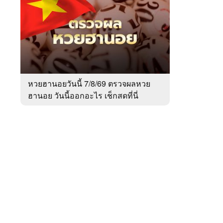
สัปดาห์
ของ
หมวด
สังคม
 WeTV
หวยฮานอยวันนี้ 7/8/69 ตรวจผลหวย
ฮานอย วันนี้ออกอะไร เช็กสดที่นี่
ติดต่อโฆษณา
tencentthbd
sales@tencent.co.th
รา
ร้องเรียนเนื้อหาไม่เหมาะสม
แนะนำติชม แจ้งปัญหาการใช้งาน