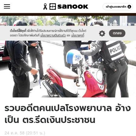
ข่าว
เข้าสู่ระบบสมาชิก
หมวดอื่นๆ
//s.isanook.com/ns/0/ud/377/1888102/news12.jpg
Sanook
//s.isanook.com/sr/0/images/logo-
600
60
new-
sanook.png
เว็บไซต์นี้ใช้คุกกี้
เพื่อให้ท่านได้รับประสบการณ์การใช้งานที่ดีที่สุดบน เว็บไซต์
ตกลง
ของเรา โปรดศึกษาเพิ่มเติมที่
นโยบายความเป็นส่วนตัว
และ
นโยบายคุกกี้
รวบอดีตคนเปลโรงพยาบาล อ้าง
เป็น ตร.รีดเงินประชาชน
24 ต.ค. 58 (20:51 น.)