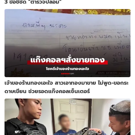
3 ข้อชี้ชัด "ตำรวจปลอม"
เจ้าของร้านทองเอะใจ สาวเอาทองมาขาย ไม่พูด-ขอกระ
ดาษเขียน ช่วยรอดแก๊งคอลเซ็นเตอร์