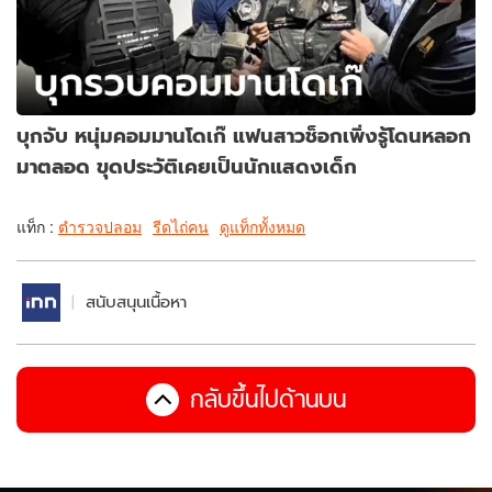
บุกจับ หนุ่มคอมมานโดเก๊ แฟนสาวช็อกเพิ่งรู้โดนหลอก
มาตลอด ขุดประวัติเคยเป็นนักแสดงเด็ก
แท็ก :
ตำรวจปลอม
รีดไถ่คน
ดูแท็กทั้งหมด
สนับสนุนเนื้อหา
กลับขึ้นไปด้านบน