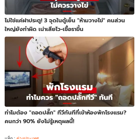
ไม่ใช่แค่ฝาประตู! 3 จุดในตู้เย็น "ห้ามวางไข่" คนส่วน
ใหญ่ยังทำผิด เน่าเสียไว-เชื้อราขึ้น
ทำไมต้อง "ถอดปลั๊ก" ทีวีทันทีที่เข้าห้องพักโรงแรม?
คนกว่า 90% ยังไม่รู้เหตุผลนี้!
แท็ก :
ต่างประเทศ