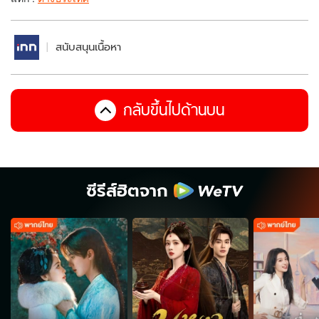
สนับสนุนเนื้อหา
กลับขึ้นไปด้านบน
ซีรีส์ฮิตจาก