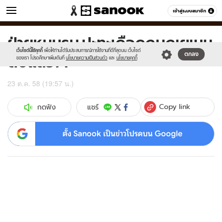
ข่าว
เข้าสู่ระบบสมาชิก
หมวดอื่นๆ
ฝ่ายหนุนรบ.ปะทะเดือดกบฏเยเมน
Sanook
//s.isanook.com/sr/0/images/logo-
600
60
new-
เว็บไซต์นี้ใช้คุกกี้
เพื่อให้ท่านได้รับประสบการณ์การใช้งานที่ดีที่สุดบน เว็บไซต์
ดับแล้ว71
ตกลง
sanook.png
ของเรา โปรดศึกษาเพิ่มเติมที่
นโยบายความเป็นส่วนตัว
และ
นโยบายคุกกี้
23 ต.ค. 58 (19:57 น.)
Copy link
แชร์
กดฟัง
ตั้ง Sanook เป็นข่าวโปรดบน Google