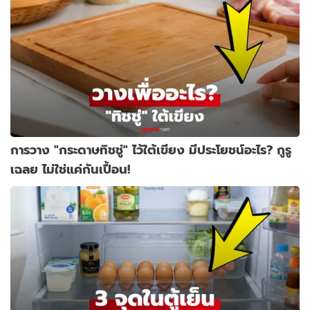
การวาง "กระดาษทิชชู่" ไว้ใต้เขียง มีประโยชน์อะไร? กูรู
เฉลย ไม่ใช่แค่กันเปื้อน!