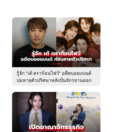
รู้จัก "เต้ ดราก้อนไฟว์" อดีตบอยแบนด์
ปมหายตัวปริศนาหลังปั่นจักรยานออก
จากบ้านพัก