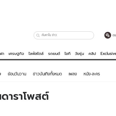
ตร
ีฬา
เศรษฐกิจ
ไลฟ์สไตล์
รถยนต์
ไอที
วัยรุ่น
คลิป
Exclusi
ตรวจหวย
ไลฟ์สไตล์
บันเทิงค
ษ
ย้อนวันวาน
ข่าวบันเทิงทั้งหมด
เพลง
หนัง-ละคร
ผู้หญิง
หนัง-ละคร
ผู้ชาย
เพลง
ผดาราโพสต์
ย
วัยรุ่น
เกมส์
ไอที
คลิป
รถยนต์
พอดแคสต์