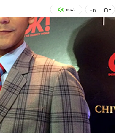
ก
สุขภาพ
+
ดูทีวี
-
ก
กดฟัง
เที่ยว-กิน
WeTV
Tasteful Thailand
Exclusive
Sanook Choice
นิยาย
ยลได้ที่
ร่วมงานกับเ