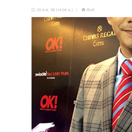
อัปเดตจีน
23 ต.ค. 58 (14:04 น.)
พิมพ์
เช็กข่าวชัวร์
ติดตามสนุกโซเชี
ดาวน์โหลดสนุกแอปฟรี
สงวนลิขสิทธิ์ ©
2569
บริษัท อิมเมจ ฟิวเจอร์ (ประเทศไทย) จำกัด