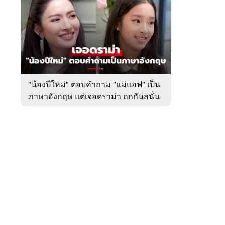
สัปดาห์
ของ
หมวด
บันเทิง
 WeTV
"น้องปีใหม่" ตอบคำถาม "แม่แอฟ" เป็น
ภาษาอังกฤษ แต่เจอดราม่า ถกกันสนั่น
ติดต่อโฆษณา
tencentthbd
sales@tencent.co.th
รา
ร้องเรียนเนื้อหาไม่เหมาะสม
แนะนำติชม แจ้งปัญหาการใช้งาน