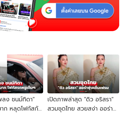
พลง ชนม์ทิดา"
เปิดภาพล่าสุด "ดิว อริสรา"
าก หลุดโฟกัสกับ
สวมชุดไทย สวยสง่า ออร่า
ับโลก
พุ่งเต็มเฟรม