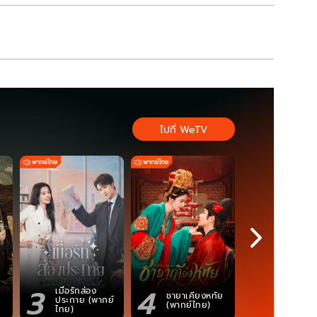
ไปที่ WeTV
3
4
5
เมื่อรักส่อง
ตำนานจอม
ชายาเคียงหทัย
ประกาย (พากย์
ภูตถังซาน
(พากย์ไทย)
ไทย)
(พากย์ไท