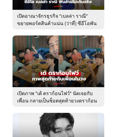
เปิดอาณาจักรธุรกิจ "เบลล่า ราณี"
ขยายพอร์ตสินค้าแน่น (ว่าที่) ซีอีโอพัน
ล้านเคียงข้าง "วิล ชวิณ"
เปิดภาพ "เต้ ดราก้อนไฟว์" นัดเจอกับ
เพื่อน กลายเป็นช็อตสุดท้ายวงดราก้อน
ไฟว์