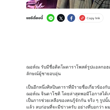
แชร์เรื่องนี้
Copy link
ฌอห์ณ รับมีชื่อติดโผดาราโพสต์รูปแอลกอฮอล์
ลักษณ์ผู้ชายอบอุ่น
เป็นอีกหนึ่งศิลปินดาราที่มีรายชื่อเกี่ยวข้
ฌอห์ณ จินดาโชติ โดยล่าสุดพอมีโอกาสได้เจอ 
เป็นการช่วยเหลือของคนรู้จักกัน จริง ๆ รูป
แล้ว ลบก่อนที่จะมี
ข่าว
ครับ อย่างที่บอกว่า ผม