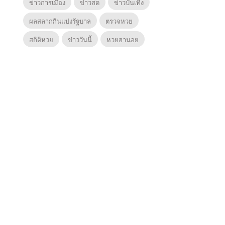
ข่าวการเมือง
ข่าวสด
ข่าวบันเทิง
ผลสลากกินแบ่งรัฐบาล
ตรวจหวย
สถิติหวย
ข่าววันนี้
หวยฮานอย