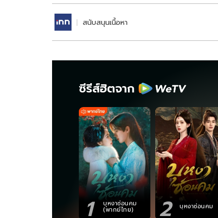
สนับสนุนเนื้อหา
ซีรีส์ฮิตจาก
1
2
บุหงาซ่อนคม
บุหงาซ่อนคม
(พากย์ไทย)