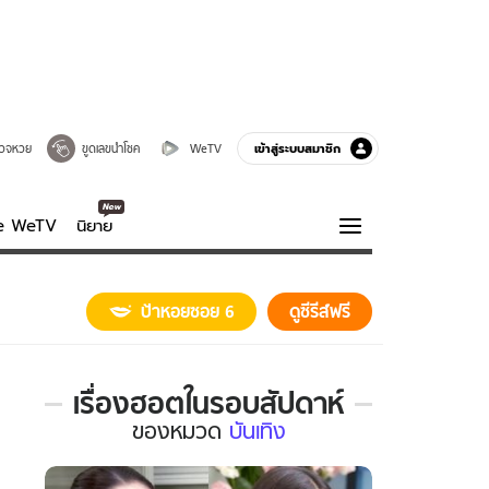
เข้าสู่ระบบสมาชิก
วจหวย
ขูดเลขนำโชค
WeTV
ve WeTV
นิยาย
รบรส
ความรู้รอบตัว
ป้าหอยซอย 6
ดูซีรีส์ฟรี
ฮาวทู
กูรู-รอบรู้
เรื่องฮอตในรอบสัปดาห์
เรื่อง
ของ
หมวด
บันเทิง
ฮอต
ใน
รอบ