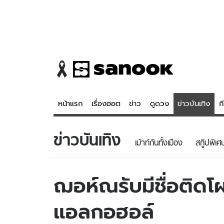
หน้าแรก
เรื่องฮอต
ข่าว
ดูดวง
ข่าวบันเทิง
ก
ข่าวบันเทิง
ข่าว
ดูดวง - 
เม้าท์กันทั้งเมือง
สกู๊ปพิเศ
เรื่องฮอต
ดูดวง
ข่าว
หวยไทย
ฌอห์ณรับมีชื่อติดโ
ข่าวบันเทิง
สถิติหวยไท
แอลกอฮอล์
ข่าวกีฬา
หวยลาว
ข่าวเศรษฐกิจ