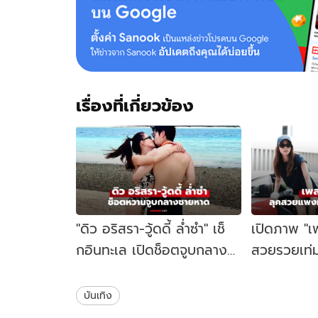
เรื่องที่เกี่ยวข้อง
"ดิว อริสรา-วู้ดดี้ ล่ำซำ" เช็
เปิดภาพ "เ
กอินทะเล เปิดช็อตจูบกลาง
สวยรวยเท่ม
ชายหาดหวานฉ่ำมาก
ซุปเปอร์ระด
บันเทิง