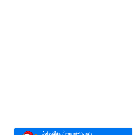
6
7
8
ยุทธ์
หากวินาทีนั้นไม่
ซอโซ่ล่ามธีร์
มหาศึ
พบเธอ (พากย์
(Uncut Ver.)
(พากย
ย)
ไทย)
เว็บไซต์นี้ใช้คุกกี้
เราใช้คุกกี้เพื่อให้ท่านได้