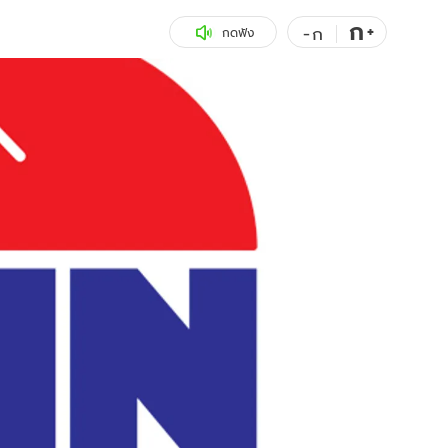
ก
สุขภาพ
+
ดูทีวี
-
ก
กดฟัง
เที่ยว-กิน
WeTV
Tasteful Thailand
Exclusive
Sanook Choice
นิยาย
ยลได้ที่
ร่วมงานกับเ