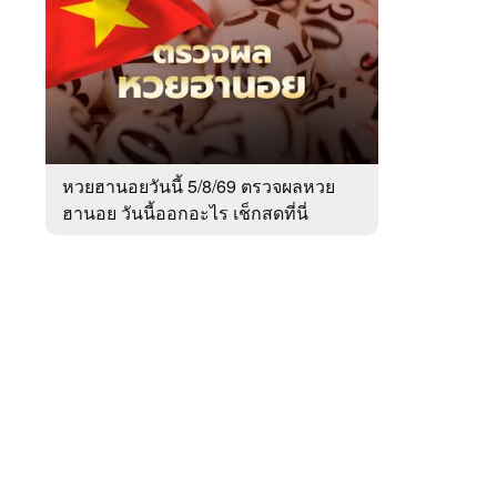
สัปดาห์
ของ
Sanook
ข่าว
 WeTV
หวยฮานอยวันนี้ 5/8/69 ตรวจผลหวย
ฮานอย วันนี้ออกอะไร เช็กสดที่นี่
ติดต่อโฆษณา
tencentthbd
sales@tencent.co.th
รา
ร้องเรียนเนื้อหาไม่เหมาะสม
แนะนำติชม แจ้งปัญหาการใช้งาน