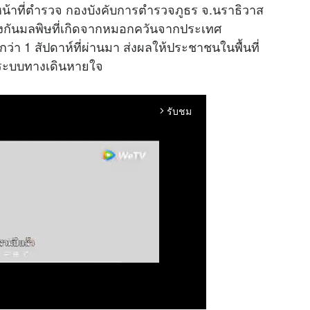
้าหน้าที่ตำรวจ กองบังคับการตำรวจภูธร จ.นราธิวาส
้องกันมลพิษที่เกิดจากหมอกควันจากประเทศ
ากว่า 1 สัปดาห์ที่ผ่านมา ส่งผลให้ประชาชนในพื้นที่
ระบบทางเดินหายใจ
รับชม
arrow_forward_ios