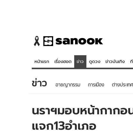
หน้าแรก
เรื่องฮอต
ข่าว
ดูดวง
ข่าวบันเทิง
ก
ข่าว
ข่าว
ดูดวง - 
อาชญากรรม
การเมือง
ต่างประเทศ
เรื่องฮอต
ดูดวง
ข่าว
หวยไทย
นราฯมอบหน้ากากอนา
ข่าวบันเทิง
สถิติหวยไท
แจก13อำเภอ
ข่าวกีฬา
หวยลาว
ข่าวเศรษฐกิจ