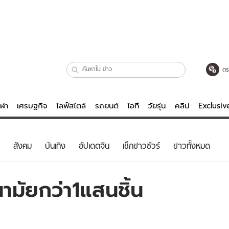
ตร
ีฬา
เศรษฐกิจ
ไลฟ์สไตล์
รถยนต์
ไอที
วัยรุ่น
คลิป
Exclusi
ตรวจหวย
ไลฟ์สไตล์
บันเทิงค
สังคม
บันเทิง
อัปเดตจีน
เช็กข่าวชัวร์
ข่าวทั้งหมด
ผู้หญิง
หนัง-ละคร
ผู้ชาย
เพลง
มัยกว่า1แสนชิ้น
ย
วัยรุ่น
เกมส์
ไอที
คลิป
รถยนต์
พอดแคสต์