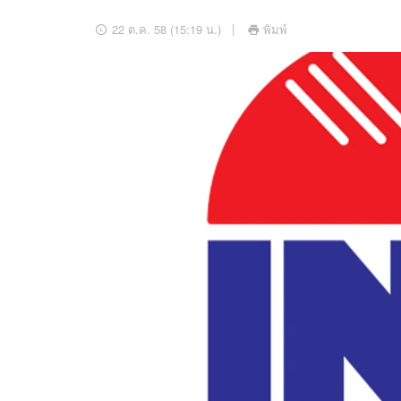
อัปเดตจีน
22 ต.ค. 58 (15:19 น.)
พิมพ์
เช็กข่าวชัวร์
ติดตามสนุกโซเชี
ดาวน์โหลดสนุกแอปฟรี
สงวนลิขสิทธิ์ ©
2569
บริษัท อิมเมจ ฟิวเจอร์ (ประเทศไทย) จำกัด