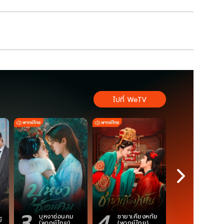
ไปที่ WeTV
3
4
5
ตำนานจอม
บุหงาซ่อนคม
ชายาเคียงหทัย
์
ภูตถังซาน
(พากย์ไทย)
(พากย์ไทย)