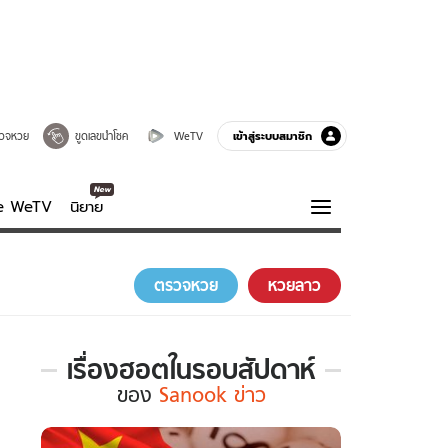
เข้าสู่ระบบสมาชิก
วจหวย
ขูดเลขนำโชค
WeTV
ve WeTV
นิยาย
รบรส
ความรู้รอบตัว
ตรวจหวย
หวยลาว
ฮาวทู
กูรู-รอบรู้
เรื่องฮอตในรอบสัปดาห์
เรื่อง
ของ
Sanook ข่าว
ฮอต
ใน
รอบ