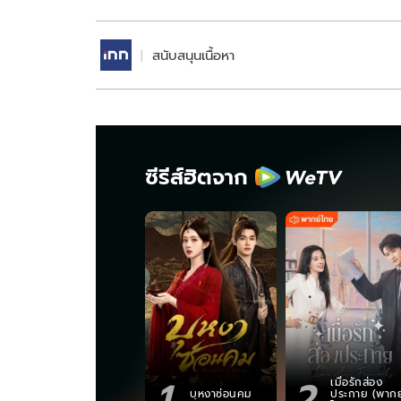
สนับสนุนเนื้อหา
ซีรีส์ฮิตจาก
1
2
เมื่อรักส่อง
บุหงาซ่อนคม
ประกาย (พากย