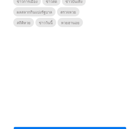
ข่าวการเมือง
ข่าวสด
ข่าวบันเทิง
ผลสลากกินแบ่งรัฐบาล
ตรวจหวย
สถิติหวย
ข่าววันนี้
หวยฮานอย
6
7
8
ยุทธ์
หากวินาทีนั้นไม่
ตำนาน
หากวินาทีนั้นไม่
พบเธอ (พากย์
ภูตถั
พบเธอ