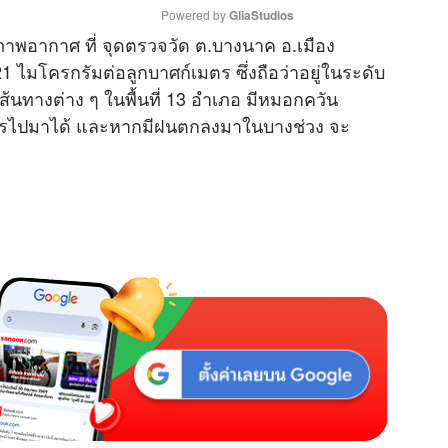
Powered by 
GliaStudios
พอากาศ ที่ จุดตรวจวัด ต.บางนาค อ.เมือง
21 ไมโครกรัมต่อลูกบาศก์เมตร ซึ่งถือว่าอยู่ในระดับ
M
ทางต่าง ๆ ในพื้นที่ 13 อำเภอ มีหมอกควัน
u
ไปมาได้ และหากมีฝนตกลงมาในบางช่วง จะ
t
e