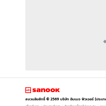
อัปเดตจีน
เช็กข่าวชัวร์
ติดตามสนุกโซเชี
ดาวน์โหลดสนุกแอปฟรี
สงวนลิขสิทธิ์ ©
2569
บริษัท อิมเมจ ฟิวเจอร์ (ประเทศไทย) จำกัด
สงวนลิขสิทธิ์ ©
2569
บริษัท อิมเมจ ฟิวเจอร์ (ประเ