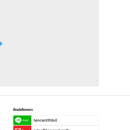
 WeTV
ติดต่อโฆษณา
tencentthbd
sales@tencent.co.th
รา
ร้องเรียนเนื้อหาไม่เหมาะสม
แนะนำติชม แจ้งปัญหาการใช้งาน
ติดต่อโฆษณา
tencentthbd
Add