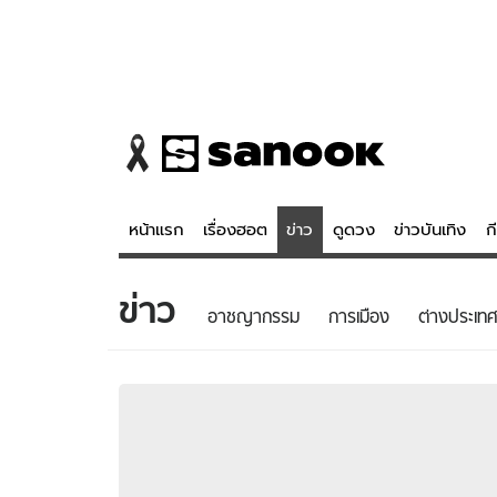
หน้าแรก
เรื่องฮอต
ข่าว
ดูดวง
ข่าวบันเทิง
ก
ข่าว
ข่าว
ดูดวง - 
อาชญากรรม
การเมือง
ต่างประเทศ
เรื่องฮอต
ดูดวง
ข่าว
หวยไทย
ข่าวบันเทิง
สถิติหวยไท
ข่าวกีฬา
หวยลาว
ข่าวเศรษฐกิจ