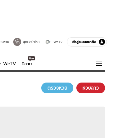
เข้าสู่ระบบสมาชิก
วจหวย
ขูดเลขนำโชค
WeTV
ve WeTV
นิยาย
รบรส
ความรู้รอบตัว
ตรวจหวย
หวยลาว
ฮาวทู
กูรู-รอบรู้