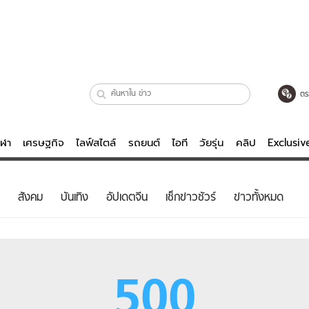
ตร
ีฬา
เศรษฐกิจ
ไลฟ์สไตล์
รถยนต์
ไอที
วัยรุ่น
คลิป
Exclusi
ตรวจหวย
ไลฟ์สไตล์
บันเทิงค
สังคม
บันเทิง
อัปเดตจีน
เช็กข่าวชัวร์
ข่าวทั้งหมด
ผู้หญิง
หนัง-ละคร
ผู้ชาย
เพลง
ย
วัยรุ่น
เกมส์
500
ไอที
คลิป
รถยนต์
พอดแคสต์