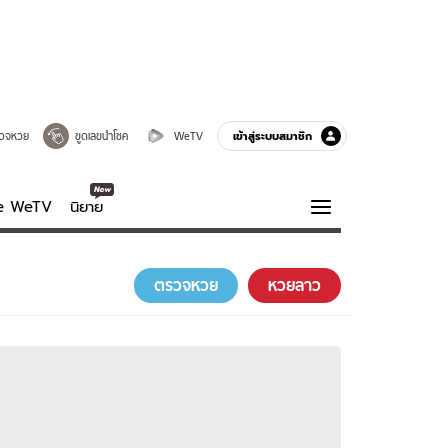
เข้าสู่ระบบสมาชิก
วจหวย
ขูดเลขนำโชค
WeTV
ve WeTV
นิยาย
รบรส
ความรู้รอบตัว
ตรวจหวย
หวยลาว
ฮาวทู
กูรู-รอบรู้