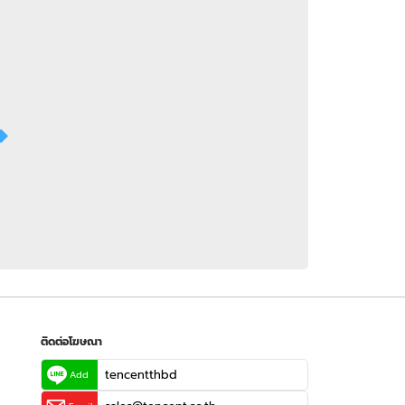
 WeTV
ติดต่อโฆษณา
tencentthbd
sales@tencent.co.th
รา
ร้องเรียนเนื้อหาไม่เหมาะสม
แนะนำติชม แจ้งปัญหาการใช้งาน
ติดต่อโฆษณา
tencentthbd
Add