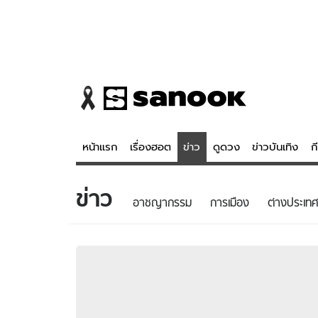
หน้าแรก
เรื่องฮอต
ข่าว
ดูดวง
ข่าวบันเทิง
ก
ข่าว
ข่าว
ดูดวง - 
อาชญากรรม
การเมือง
ต่างประเทศ
เรื่องฮอต
ดูดวง
ข่าว
หวยไทย
ข่าวบันเทิง
สถิติหวยไท
ข่าวกีฬา
หวยลาว
ข่าวเศรษฐกิจ