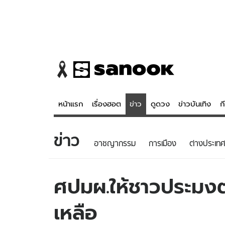
หน้าแรก
เรื่องฮอต
ข่าว
ดูดวง
ข่าวบันเทิง
ก
ข่าว
ข่าว
ดูดวง - 
อาชญากรรม
การเมือง
ต่างประเทศ
เรื่องฮอต
ดูดวง
ข่าว
หวยไทย
ศปมผ.ให้ชาวประมงตร
ข่าวบันเทิง
สถิติหวยไท
เหลือ
ข่าวกีฬา
หวยลาว
ข่าวเศรษฐกิจ