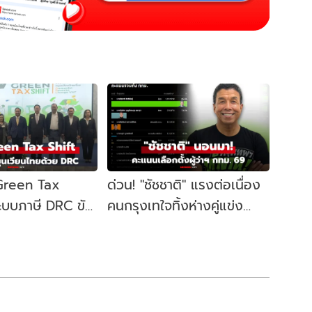
 Green Tax
ด่วน! "ชัชชาติ" แรงต่อเนื่อง
ระบบภาษี DRC ขับ
คนกรุงเทใจทิ้งห่างคู่แข่ง
ษฐกิจหมุนเวียน
ขยับนั่งเก้าอี้ผู้ว่าฯ กทม. อีก
สมัย