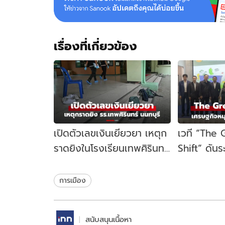
เรื่องที่เกี่ยวข้อง
เปิดตัวเลขเงินเยียวยา เหตุก
เวที “The
ราดยิงในโรงเรียนเทพศิรินทร์
Shift” ดัน
นนทบุรี รัฐบาลจ่ายเท่าไหร่?
เคลื่อนเศร
ไทย
การเมือง
สนับสนุนเนื้อหา