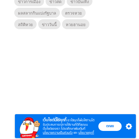
ข่าวการเมือง
ข่าวสด
ข่าวบันเทิง
ผลสลากกินแบ่งรัฐบาล
ตรวจหวย
สถิติหวย
ข่าววันนี้
หวยฮานอย
6
7
8
ยุทธ์
หากวินาทีนั้นไม่
ซอโซ่ล่ามธีร์
มหาศึ
พบเธอ (พากย์
(Uncut Ver.)
(พากย
ย)
ไทย)
เว็บไซต์นี้ใช้คุกกี้
เราใช้คุกกี้เพื่อให้ท่านได้
รับประสบการณ์การใช้งานที่ดีที่สุดบน
ตกลง
เว็บไซต์ของเรา โปรดศึกษาเพิ่มเติมที่
นโยบายความเป็นส่วนตัว
และ
นโยบายคุกกี้