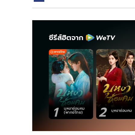
ซีรีส์ฮิตจาก
1
2
บุหงาซ่อนคม
บุหงาซ่อนคม
(พากย์ไทย)