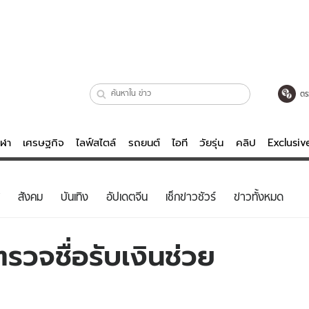
ตร
ีฬา
เศรษฐกิจ
ไลฟ์สไตล์
รถยนต์
ไอที
วัยรุ่น
คลิป
Exclusi
ตรวจหวย
ไลฟ์สไตล์
บันเทิงค
สังคม
บันเทิง
อัปเดตจีน
เช็กข่าวชัวร์
ข่าวทั้งหมด
ผู้หญิง
หนัง-ละคร
ผู้ชาย
เพลง
วจชื่อรับเงินช่วย
ย
วัยรุ่น
เกมส์
ไอที
คลิป
รถยนต์
พอดแคสต์