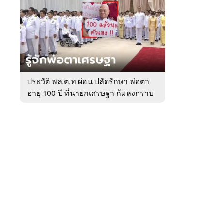
สัปดาห์
ของ
หมวด
การเมือง
 WeTV
ประวัติ พล.ต.ท.ผ่อน ปลัดรักษา พ่อตา
อายุ 100 ปี ที่นายกเศรษฐา ก้มลงกราบ
ติดต่อโฆษณา
ที่ตัก
tencentthbd
sales@tencent.co.th
รา
ร้องเรียนเนื้อหาไม่เหมาะสม
แนะนำติชม แจ้งปัญหาการใช้งาน