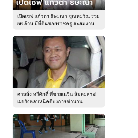
เปิดเซฟ แก้วตา ธิษะณา ชุณหะวัณ รวย
56 ล้าน มีที่ดินซอยราชครู สะสมงาน
ศิลป์
ศาลสั่ง ทวีศักดิ์ พี่ชายเนวิน ล้มละลาย!
เผยยังหลบหนีคดีบงการฆ่านาน
เกือบ10ปี