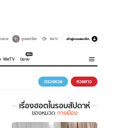
เข้าสู่ระบบสมาชิก
วจหวย
ขูดเลขนำโชค
WeTV
ve WeTV
นิยาย
รบรส
ความรู้รอบตัว
ตรวจหวย
หวยลาว
ฮาวทู
กูรู-รอบรู้
เรื่องฮอตในรอบสัปดาห์
เรื่อง
ของ
หมวด
การเมือง
ฮอต
ใน
รอบ