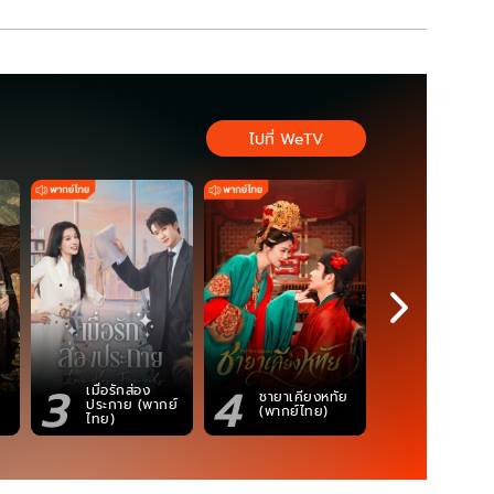
ไปที่ WeTV
3
4
5
เมื่อรักส่อง
ตำนานจอม
ชายาเคียงหทัย
ประกาย (พากย์
ภูตถังซาน
(พากย์ไทย)
ไทย)
(พากย์ไท