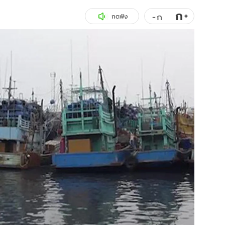
ก
สุขภาพ
+
ดูทีวี
-
ก
กดฟัง
เที่ยว-กิน
WeTV
Tasteful Thailand
Exclusive
Sanook Choice
นิยาย
ยลได้ที่
ร่วมงานกับเ