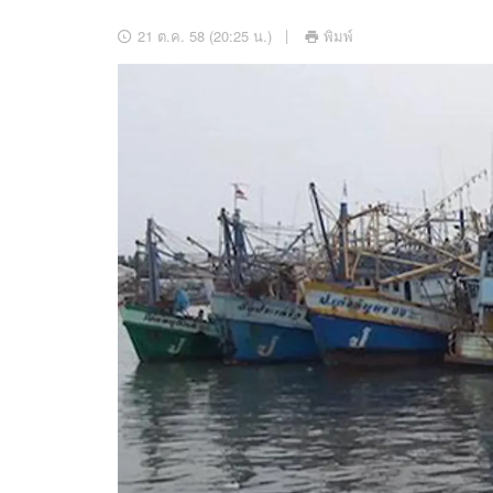
อัปเดตจีน
21 ต.ค. 58 (20:25 น.)
พิมพ์
เช็กข่าวชัวร์
ติดตามสนุกโซเชี
ดาวน์โหลดสนุกแอปฟรี
สงวนลิขสิทธิ์ ©
2569
บริษัท อิมเมจ ฟิวเจอร์ (ประเทศไทย) จำกัด