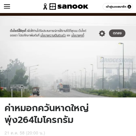
ข่าว
เข้าสู่ระบบสมาชิก
หมวดอื่นๆ
//s.isanook.com/ns/0/ud/377/1886470/653959-
Sanook
//s.isanook.com/sr/0/images/logo-
600
60
01.jpg
new-
sanook.png
เว็บไซต์นี้ใช้คุกกี้
เพื่อให้ท่านได้รับประสบการณ์การใช้งานที่ดีที่สุดบน เว็บไซต์
ตกลง
ของเรา โปรดศึกษาเพิ่มเติมที่
นโยบายความเป็นส่วนตัว
และ
นโยบายคุกกี้
ค่าหมอกควันหาดใหญ่
พุ่ง264ไมโครกรัม
21 ต.ค. 58 (20:00 น.)