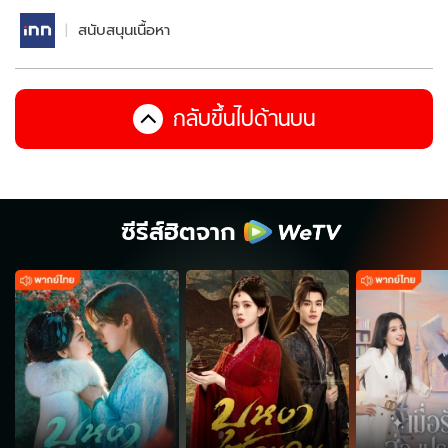
สนับสนุนเนื้อหา
กลับขึ้นไปด้านบน
ซีรีส์ฮิตจาก