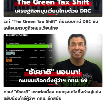
เวที “The Green Tax Shift” ดันระบบภาษี DRC ขับ
เคลื่อนเศรษฐกิจหมุนเวียนไทย
ด่วน! "ชัชชาติ" แรงต่อเนื่อง คนกรุงเทใจทิ้งห่างคู่แข่ง
ขยับนั่งเก้าอี้ผู้ว่าฯ กทม. อีกสมัย