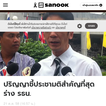
ข่าว
เข้าสู่ระบบสมาชิก
หมวดอื่นๆ
//s.isanook.com/ns/0/ud/377/1886358/653920-
Sanook
//s.isanook.com/sr/0/images/logo-
600
60
01.jpg
new-
sanook.png
เว็บไซต์นี้ใช้คุกกี้
เพื่อให้ท่านได้รับประสบการณ์การใช้งานที่ดีที่สุดบน เว็บไซต์
ตกลง
ของเรา โปรดศึกษาเพิ่มเติมที่
นโยบายความเป็นส่วนตัว
และ
นโยบายคุกกี้
ปริญญาชี้ประชามติสำคัญที่สุด
ร่าง รธน.
21 ต.ค. 58 (16:57 น.)