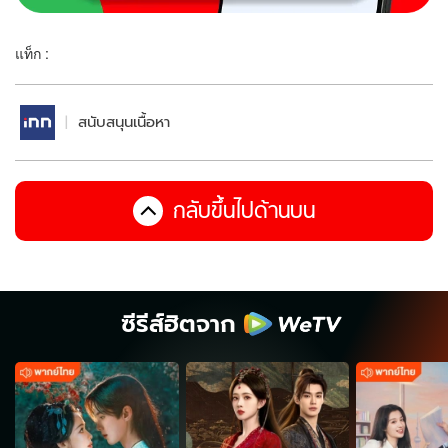
แท็ก :
สนับสนุนเนื้อหา
กลับขึ้นไปด้านบน
ซีรีส์ฮิตจาก