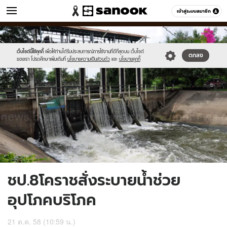
ข่าว
เข้าสู่ระบบสมาชิก
หมวดอื่นๆ
//s.isanook.com/ns/0/ud/377/1886098/653805-
Sanook
//s.isanook.com/sr/0/images/logo-
600
60
01.jpg
new-
sanook.png
เว็บไซต์นี้ใช้คุกกี้
เพื่อให้ท่านได้รับประสบการณ์การใช้งานที่ดีที่สุดบน เว็บไซต์
ตกลง
ของเรา โปรดศึกษาเพิ่มเติมที่
นโยบายความเป็นส่วนตัว
และ
นโยบายคุกกี้
ชป.8โคราชสั่งระบายน้ำช่วย
อุปโภคบริโภค
21 ต.ค. 58 (10:59 น.)