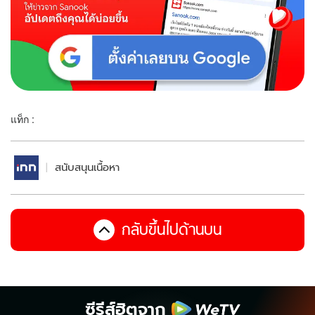
แท็ก :
สนับสนุนเนื้อหา
กลับขึ้นไปด้านบน
ซีรีส์ฮิตจาก