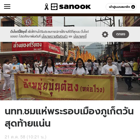
ข่าว
เข้าสู่ระบบสมาชิก
หมวดอื่นๆ
//s.isanook.com/ns/0/ud/377/1886058/653789-
Sanook
//s.isanook.com/sr/0/images/logo-
600
60
01.jpg
new-
sanook.png
เว็บไซต์นี้ใช้คุกกี้
เพื่อให้ท่านได้รับประสบการณ์การใช้งานที่ดีที่สุดบน เว็บไซต์
ตกลง
ของเรา โปรดศึกษาเพิ่มเติมที่
นโยบายความเป็นส่วนตัว
และ
นโยบายคุกกี้
นทท.ชมแห่พระรอบเมืองภูเก็ตวัน
สุดท้ายแน่น
21 ต.ค. 58 (10:21 น.)