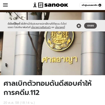
ข่าว
เข้าสู่ระบบสมาชิก
หมวดอื่นๆ
//s.isanook.com/ns/0/ud/377/1885686/653684-
Sanook
//s.isanook.com/sr/0/images/logo-
600
60
01.jpg
new-
sanook.png
เว็บไซต์นี้ใช้คุกกี้
เพื่อให้ท่านได้รับประสบการณ์การใช้งานที่ดีที่สุดบน เว็บไซต์
ตกลง
ของเรา โปรดศึกษาเพิ่มเติมที่
นโยบายความเป็นส่วนตัว
และ
นโยบายคุกกี้
ศาลเบิกตัวทอมดันดีสอบคำให้
การคดีม.112
20 ต.ค. 58 (18:14 น.)