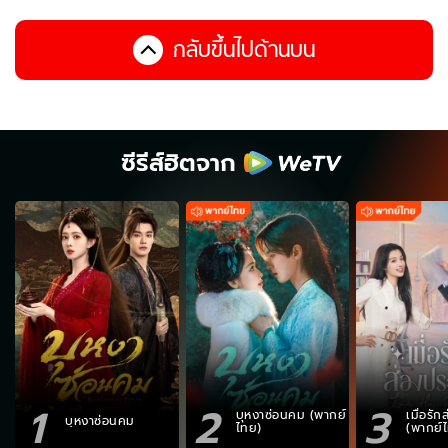
กลับขึ้นไปด้านบน
ซีรีส์ฮิตจาก
1
2
3
บุหงาซ่อนคม (พากย์
เมื่อรั
บุหงาซ่อนคม
ไทย)
(พากย์