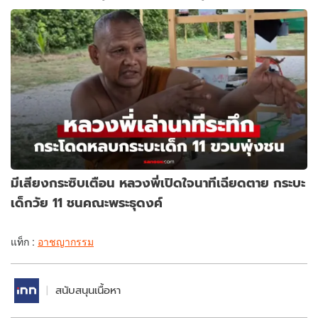
มีเสียงกระซิบเตือน หลวงพี่เปิดใจนาทีเฉียดตาย กระบะ
เด็กวัย 11 ชนคณะพระธุดงค์
แท็ก :
อาชญากรรม
สนับสนุนเนื้อหา