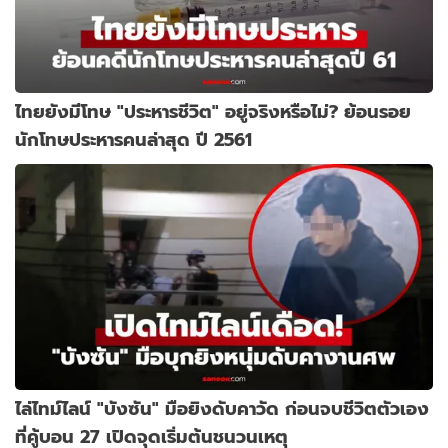
ไทยยังมีโทษ "ประหารชีวิต" อยู่จริงหรือไม่? ย้อนรอย
นักโทษประหารคนล่าสุด ปี 2561
ไล่ไทม์ไลน์ "บังซัน" มือยิงดับคาวัด ก่อนจบชีวิตตัวเอง
ที่คู้บอน 27 เปิดจุดเริ่มต้นชนวนเหตุ