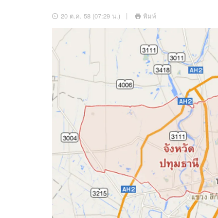
อัปเดตจีน
20 ต.ค. 58 (07:29 น.)
พิมพ์
เช็กข่าวชัวร์
ติดตามสนุกโซเชี
ดาวน์โหลดสนุกแอปฟรี
สงวนลิขสิทธิ์ ©
2569
บริษัท อิมเมจ ฟิวเจอร์ (ประเทศไทย) จำกัด