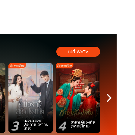
ไปที่ WeTV
3
4
5
เมื่อรักส่อง
ตำนานจอม
ชายาเคียงหทัย
ประกาย (พากย์
ภูตถังซาน
(พากย์ไทย)
ไทย)
(พากย์ไท