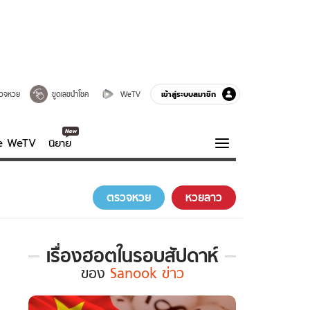
เข้าสู่ระบบสมาชิก
วจหวย
ขูดเลขนำโชค
WeTV
ve WeTV
นิยาย
รบรส
ความรู้รอบตัว
ตรวจหวย
หวยลาว
ฮาวทู
กูรู-รอบรู้
เรื่องฮอตในรอบสัปดาห์
เรื่อง
ของ
Sanook ข่าว
ฮอต
ใน
รอบ