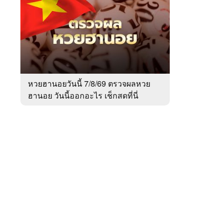
สัปดาห์
ของ
Sanook
ข่าว
 WeTV
หวยฮานอยวันนี้ 7/8/69 ตรวจผลหวย
ฮานอย วันนี้ออกอะไร เช็กสดที่นี่
ติดต่อโฆษณา
tencentthbd
sales@tencent.co.th
รา
ร้องเรียนเนื้อหาไม่เหมาะสม
แนะนำติชม แจ้งปัญหาการใช้งาน