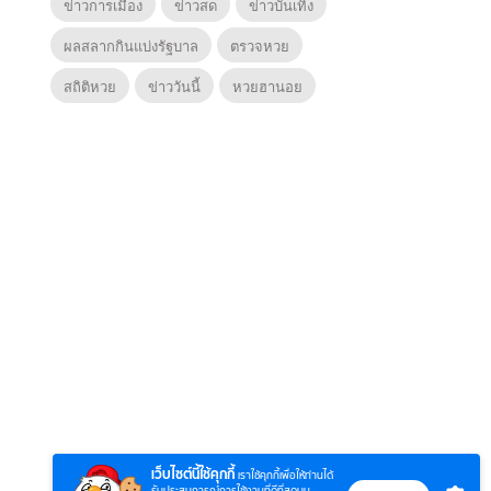
ข่าวการเมือง
ข่าวสด
ข่าวบันเทิง
ผลสลากกินแบ่งรัฐบาล
ตรวจหวย
สถิติหวย
ข่าววันนี้
หวยฮานอย
6
7
8
ยุทธ์
หากวินาทีนั้นไม่
ซอโซ่ล่ามธีร์
มหาศึ
พบเธอ (พากย์
(Uncut Ver.)
(พากย
ย)
ไทย)
เว็บไซต์นี้ใช้คุกกี้
เราใช้คุกกี้เพื่อให้ท่านได้
รับประสบการณ์การใช้งานที่ดีที่สุดบน