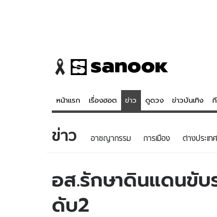
หน้าแรก
เรื่องฮอต
ข่าว
ดูดวง
ข่าวบันเทิง
ก
ข่าว
ข่าว
ดูดวง - 
อาชญากรรม
การเมือง
ต่างประเทศ
เรื่องฮอต
ดูดวง
ข่าว
หวยไทย
อส.รักษาดินแดนขับ
ข่าวบันเทิง
สถิติหวยไท
ดับ2
ข่าวกีฬา
หวยลาว
ข่าวเศรษฐกิจ