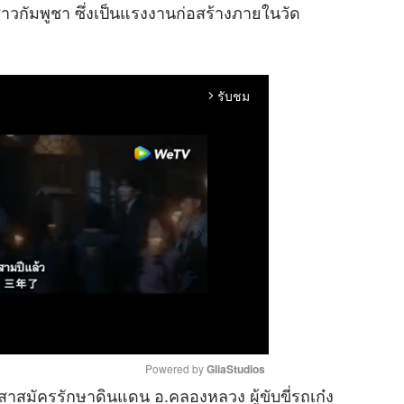
ชาวกัมพูชา ซึ่งเป็นแรงงานก่อสร้างภายในวัด
รับชม
arrow_forward_ios
Powered by 
GliaStudios
สาสมัครรักษาดินแดน อ.คลองหลวง ผู้ขับขี่รถเก๋ง