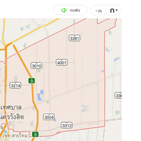
ก
สุขภาพ
+
ดูทีวี
-
ก
กดฟัง
เที่ยว-กิน
WeTV
Tasteful Thailand
Exclusive
Sanook Choice
นิยาย
ยลได้ที่
ร่วมงานกับเ