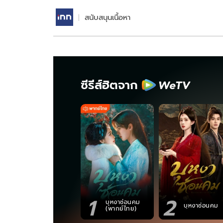
สนับสนุนเนื้อหา
ซีรีส์ฮิตจาก
1
2
บุหงาซ่อนคม
บุหงาซ่อนคม
(พากย์ไทย)