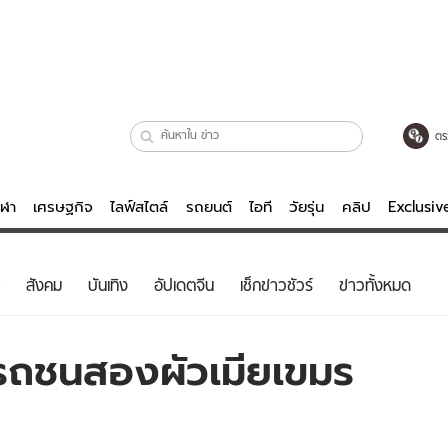
ตร
ีฬา
เศรษฐกิจ
ไลฟ์สไตล์
รถยนต์
ไอที
วัยรุ่น
คลิป
Exclusi
ตรวจหวย
ไลฟ์สไตล์
บันเทิงค
สังคม
บันเทิง
อัปเดตจีน
เช็กข่าวชัวร์
ข่าวทั้งหมด
ผู้หญิง
หนัง-ละคร
ผู้ชาย
เพลง
รถชนสองผัวเมียเขมร
ย
วัยรุ่น
เกมส์
ไอที
คลิป
รถยนต์
พอดแคสต์