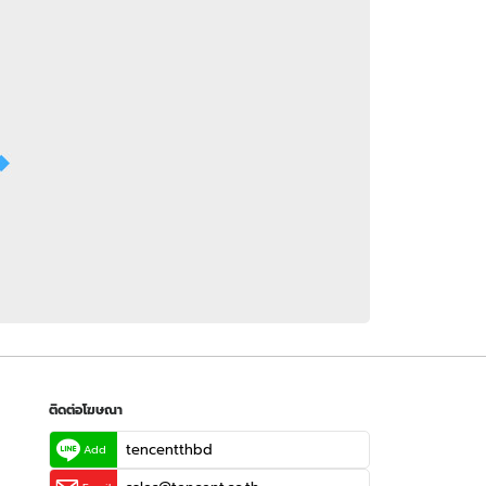
 WeTV
ติดต่อโฆษณา
tencentthbd
sales@tencent.co.th
รา
ร้องเรียนเนื้อหาไม่เหมาะสม
แนะนำติชม แจ้งปัญหาการใช้งาน
ติดต่อโฆษณา
tencentthbd
Add