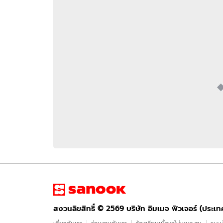
อัปเดตจีน
เช็กข่าวชัวร์
ติดตามสนุกโซเชี
ดาวน์โหลดสนุกแอปฟรี
สงวนลิขสิทธิ์ ©
2569
บริษัท อิมเมจ ฟิวเจอร์ (ประเทศไทย) จำกัด
สงวนลิขสิทธิ์ ©
2569
บริษัท อิมเมจ ฟิวเจอร์ (ประเ