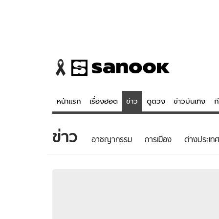
หน้าแรก
เรื่องฮอต
ข่าว
ดูดวง
ข่าวบันเทิง
ก
ข่าว
ข่าว
ดูดวง - 
อาชญากรรม
การเมือง
ต่างประเทศ
เรื่องฮอต
ดูดวง
ข่าว
หวยไทย
ข่าวบันเทิง
สถิติหวยไท
ข่าวกีฬา
หวยลาว
ข่าวเศรษฐกิจ