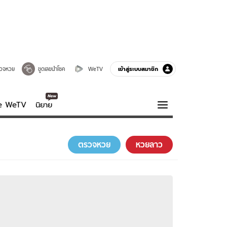
เข้าสู่ระบบสมาชิก
วจหวย
ขูดเลขนำโชค
WeTV
ve WeTV
นิยาย
รบรส
ความรู้รอบตัว
ตรวจหวย
หวยลาว
ฮาวทู
กูรู-รอบรู้