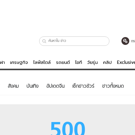
ตร
ีฬา
เศรษฐกิจ
ไลฟ์สไตล์
รถยนต์
ไอที
วัยรุ่น
คลิป
Exclusi
ตรวจหวย
ไลฟ์สไตล์
บันเทิงค
สังคม
บันเทิง
อัปเดตจีน
เช็กข่าวชัวร์
ข่าวทั้งหมด
ผู้หญิง
หนัง-ละคร
ผู้ชาย
เพลง
ย
วัยรุ่น
เกมส์
500
ไอที
คลิป
รถยนต์
พอดแคสต์