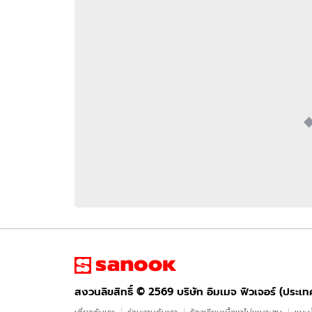
อัปเดตจีน
เช็กข่าวชัวร์
ติดตามสนุกโซเชี
ดาวน์โหลดสนุกแอปฟรี
สงวนลิขสิทธิ์ ©
2569
บริษัท อิมเมจ ฟิวเจอร์ (ประเทศไทย) จำกัด
สงวนลิขสิทธิ์ ©
2569
บริษัท อิมเมจ ฟิวเจอร์ (ประเ