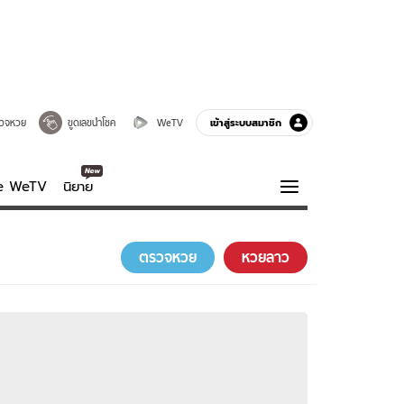
เข้าสู่ระบบสมาชิก
วจหวย
ขูดเลขนำโชค
WeTV
ve WeTV
นิยาย
รบรส
ความรู้รอบตัว
ตรวจหวย
หวยลาว
ฮาวทู
กูรู-รอบรู้