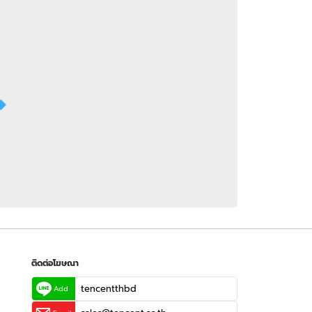
 WeTV
ติดต่อโฆษณา
tencentthbd
sales@tencent.co.th
รา
ร้องเรียนเนื้อหาไม่เหมาะสม
แนะนำติชม แจ้งปัญหาการใช้งาน
ติดต่อโฆษณา
tencentthbd
Add