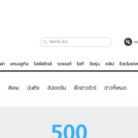
ตร
ีฬา
เศรษฐกิจ
ไลฟ์สไตล์
รถยนต์
ไอที
วัยรุ่น
คลิป
Exclusi
ตรวจหวย
ไลฟ์สไตล์
บันเทิงค
สังคม
บันเทิง
อัปเดตจีน
เช็กข่าวชัวร์
ข่าวทั้งหมด
ผู้หญิง
หนัง-ละคร
ผู้ชาย
เพลง
ย
วัยรุ่น
เกมส์
500
ไอที
คลิป
รถยนต์
พอดแคสต์