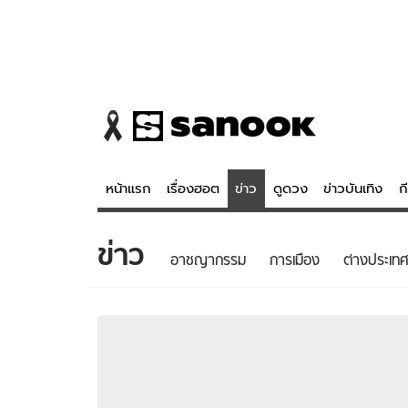
หน้าแรก
เรื่องฮอต
ข่าว
ดูดวง
ข่าวบันเทิง
ก
ข่าว
ข่าว
ดูดวง - 
อาชญากรรม
การเมือง
ต่างประเทศ
เรื่องฮอต
ดูดวง
ข่าว
หวยไทย
ข่าวบันเทิง
สถิติหวยไท
ข่าวกีฬา
หวยลาว
ข่าวเศรษฐกิจ