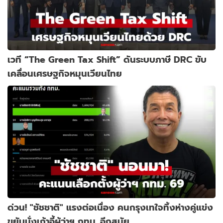
เวที “The Green Tax Shift” ดันระบบภาษี DRC ขับ
เคลื่อนเศรษฐกิจหมุนเวียนไทย
ด่วน! "ชัชชาติ" แรงต่อเนื่อง คนกรุงเทใจทิ้งห่างคู่แข่ง
ขยับนั่งเก้าอี้ผู้ว่าฯ กทม. อีกสมัย