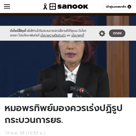
ข่าว
เข้าสู่ระบบสมาชิก
หมวดอื่นๆ
//s.isanook.com/ns/0/ud/376/1884794/653298-
Sanook
//s.isanook.com/sr/0/images/logo-
600
60
01.jpg
new-
sanook.png
เว็บไซต์นี้ใช้คุกกี้
เพื่อให้ท่านได้รับประสบการณ์การใช้งานที่ดีที่สุดบน เว็บไซต์
ตกลง
ของเรา โปรดศึกษาเพิ่มเติมที่
นโยบายความเป็นส่วนตัว
และ
นโยบายคุกกี้
หมอพรทิพย์มองควรเร่งปฏิรูป
กระบวนการยธ.
19 ต.ค. 58 (10:53 น.)