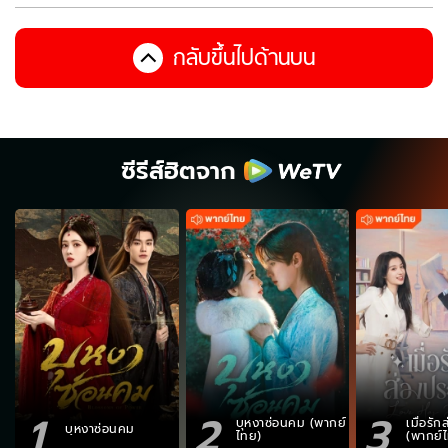
กลับขึ้นไปด้านบน
ซีรีส์ฮิตจาก
1
2
3
บุหงาซ่อนคม (พากย์
เมื่อรั
บุหงาซ่อนคม
ไทย)
(พากย์