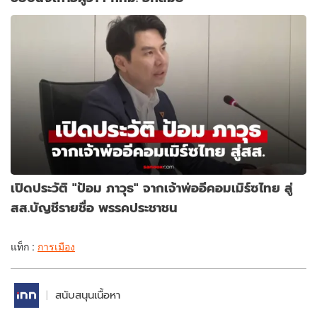
เปิดประวัติ "ป้อม ภาวุธ" จากเจ้าพ่ออีคอมเมิร์ซไทย สู่
สส.บัญชีรายชื่อ พรรคประชาชน
แท็ก :
การเมือง
สนับสนุนเนื้อหา