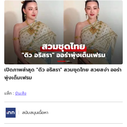
เปิดภาพล่าสุด "ดิว อริสรา" สวมชุดไทย สวยสง่า ออร่า
พุ่งเต็มเฟรม
แท็ก :
บันเทิง
สนับสนุนเนื้อหา