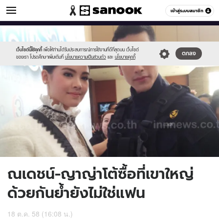
ข่าวบันเทิง
เข้าสู่ระบบสมาชิก
หมวดอื่นๆ
//s.isanook.com/ns/0/ud/376/1884538/653199-
Sanook
//s.isanook.com/sr/0/images/logo-
600
60
01.jpg
new-
sanook.png
เว็บไซต์นี้ใช้คุกกี้
เพื่อให้ท่านได้รับประสบการณ์การใช้งานที่ดีที่สุดบน เว็บไซต์
ตกลง
ของเรา โปรดศึกษาเพิ่มเติมที่
นโยบายความเป็นส่วนตัว
และ
นโยบายคุกกี้
ณเดชน์-ญาญ่าโต้ซื้อที่เขาใหญ่
ด้วยกันย้ำยังไม่ใช่แฟน
18 ต.ค. 58 (16:08 น.)