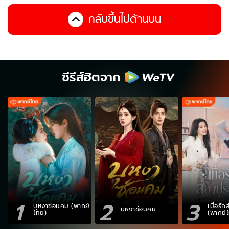
กลับขึ้นไปด้านบน
ซีรีส์ฮิตจาก
1
2
3
บุหงาซ่อนคม (พากย์
เมื่อรั
บุหงาซ่อนคม
ไทย)
(พากย์