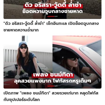
"ดิว อริสรา-วู้ดดี้ ล่ำซำ" เช็กอินทะเล เปิดช็อตจูบกลาง
ชายหาดหวานฉ่ำมาก
เปิดภาพ "เพลง ชนม์ทิดา" สวยรวยเท่มาก หลุดโฟกัส
กับซุปเปอร์ระดับโลก