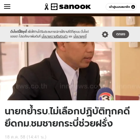
ข่าว
เข้าสู่ระบบสมาชิก
หมวดอื่นๆ
//s.isanook.com/ns/0/ud/376/1884462/653177-
Sanook
//s.isanook.com/sr/0/images/logo-
600
60
01.jpg
new-
sanook.png
เว็บไซต์นี้ใช้คุกกี้
เพื่อให้ท่านได้รับประสบการณ์การใช้งานที่ดีที่สุดบน เว็บไซต์
ตกลง
ของเรา โปรดศึกษาเพิ่มเติมที่
นโยบายความเป็นส่วนตัว
และ
นโยบายคุกกี้
นายกย้ำรบ.ไม่เลือกปฏิบัติทุกคดี
ยึดกม.ชมชายกระบี่ช่วยฝรั่ง
18 ต.ค. 58 (14:41 น.)