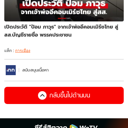
เปิดประวัติ "ป้อม ภาวุธ" จากเจ้าพ่ออีคอมเมิร์ซไทย สู่
สส.บัญชีรายชื่อ พรรคประชาชน
แท็ก :
การเมือง
สนับสนุนเนื้อหา
กลับขึ้นไปด้านบน
ซีรีส์ฮิตจาก