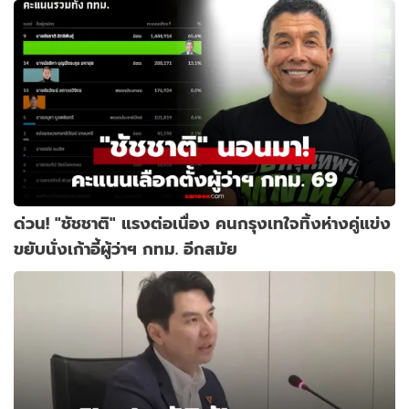
ด่วน! "ชัชชาติ" แรงต่อเนื่อง คนกรุงเทใจทิ้งห่างคู่แข่ง
ขยับนั่งเก้าอี้ผู้ว่าฯ กทม. อีกสมัย