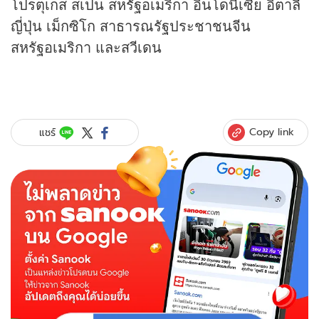
โปรตุเกส สเปน สหรัฐอเมริกา อินโดนีเซีย อิตาลี
ญี่ปุ่น เม็กซิโก สาธารณรัฐประชาชนจีน
สหรัฐอเมริกา และสวีเดน
Copy link
แชร์