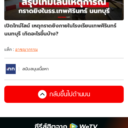
เปิดไทม์ไลน์ เหตุกราดยิงภายในโรงเรียนเทพศิรินทร์
นนทบุรี เกิดอะไรขึ้นบ้าง?
แท็ก :
อาชญากรรม
สนับสนุนเนื้อหา
กลับขึ้นไปด้านบน
ซีรีส์ฮิตจาก