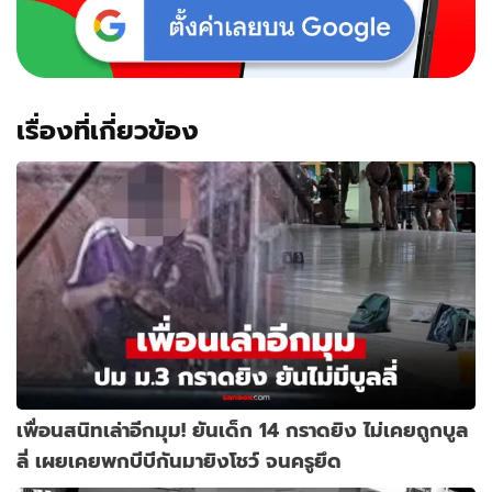
เรื่องที่เกี่ยวข้อง
เพื่อนสนิทเล่าอีกมุม! ยันเด็ก 14 กราดยิง ไม่เคยถูกบูล
ลี่ เผยเคยพกบีบีกันมายิงโชว์ จนครูยึด