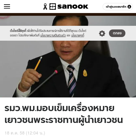
ข่าว
เข้าสู่ระบบสมาชิก
หมวดอื่นๆ
//s.isanook.com/ns/0/ud/376/1884362/653146-
Sanook
//s.isanook.com/sr/0/images/logo-
600
60
01.jpg
new-
sanook.png
เว็บไซต์นี้ใช้คุกกี้
เพื่อให้ท่านได้รับประสบการณ์การใช้งานที่ดีที่สุดบน เว็บไซต์
ตกลง
ของเรา โปรดศึกษาเพิ่มเติมที่
นโยบายความเป็นส่วนตัว
และ
นโยบายคุกกี้
รมว.พม.มอบเข็มเครื่องหมาย
เยาวชนพระราชทานผู้นำเยาวชน
18 ต.ค. 58 (12:04 น.)