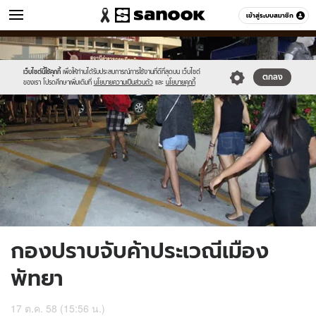
ข่าว
เข้าสู่ระบบสมาชิก
หมวดอื่นๆ
//s.isanook.com/ns/0/ud/376/1884134/653060-
Sanook
//s.isanook.com/sr/0/images/logo-
600
60
01.jpg
new-
sanook.png
เว็บไซต์นี้ใช้คุกกี้
เพื่อให้ท่านได้รับประสบการณ์การใช้งานที่ดีที่สุดบน เว็บไซต์
ตกลง
ของเรา โปรดศึกษาเพิ่มเติมที่
นโยบายความเป็นส่วนตัว
และ
นโยบายคุกกี้
กองปราบจับค้าประเวณีเมือง
พัทยา
17 ต.ค. 58 (15:56 น.)