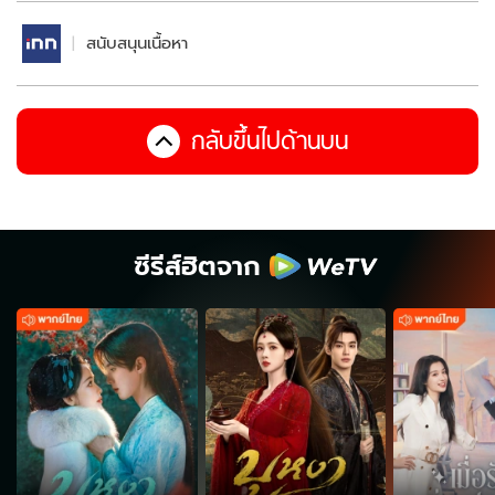
สนับสนุนเนื้อหา
กลับขึ้นไปด้านบน
ซีรีส์ฮิตจาก