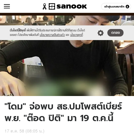
ข่าว
เข้าสู่ระบบสมาชิก
หมวดอื่นๆ
//s.isanook.com/ns/0/ud/376/1883922/news06.jpg
Sanook
//s.isanook.com/sr/0/images/logo-
600
60
new-
sanook.png
เว็บไซต์นี้ใช้คุกกี้
เพื่อให้ท่านได้รับประสบการณ์การใช้งานที่ดีที่สุดบน เว็บไซต์
ตกลง
ของเรา โปรดศึกษาเพิ่มเติมที่
นโยบายความเป็นส่วนตัว
และ
นโยบายคุกกี้
"โดม" จ่อพบ สธ.ปมโพสต์เบียร์
พ.ย. "ต๊อด ปิติ" มา 19 ต.ค.นี้
17 ต.ค. 58 (08:05 น.)