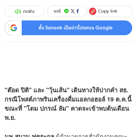
Copy link
แชร์
กดฟัง
ตั้ง Sanook เป็นข่าวโปรดบน Google
"ต๊อด ปิติ" และ "วุ้นเส้น" เดินทางให้ปากคำ สธ.
กรณีโพสต์ภาพรินเครื่องดื่มแอลกอฮอล์ 19 ต.ค.นี้
ขณะที่ "โดม ปกรณ์ ลัม" คาดจะเข้าพบต้นเดือน
พ.ย.
นพ.สมาน ฟูตระกูล
ผู้อำนวยการสำนักงานคณะ