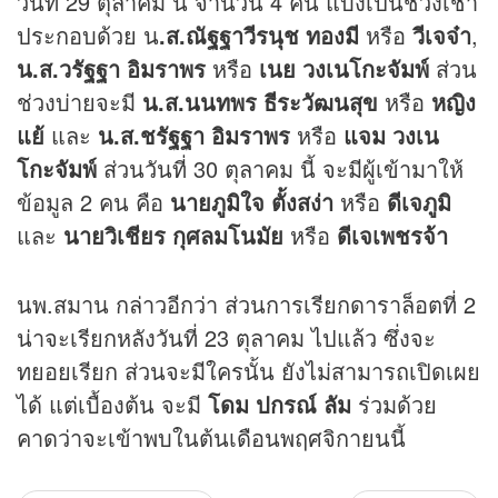
วันที่ 29 ตุลาคม นี้ จำนวน 4 คน แบ่งเป็นช่วงเช้า
ประกอบด้วย น
.ส.ณัฐฐาวีรนุช ทองมี
หรือ
วีเจจ๋า
,
น.ส.วรัฐฐา อิมราพร
หรือ
เนย วงเนโกะจัมพ์
ส่วน
ช่วงบ่ายจะมี
น.ส.นนทพร ธีระวัฒนสุข
หรือ
หญิง
แย้
และ
น.ส.ชรัฐฐา อิมราพร
หรือ
แจม วงเน
โกะจัมพ์
ส่วนวันที่ 30 ตุลาคม นี้ จะมีผู้เข้ามาให้
ข้อมูล 2 คน คือ
นายภูมิใจ ตั้งสง่า
หรือ
ดีเจภูมิ
และ
นายวิเชียร กุศลมโนมัย
หรือ
ดีเจเพชรจ้า
นพ.สมาน กล่าวอีกว่า ส่วนการเรียกดาราล็อตที่ 2
น่าจะเรียกหลังวันที่ 23 ตุลาคม ไปแล้ว ซึ่งจะ
ทยอยเรียก ส่วนจะมีใครนั้น ยังไม่สามารถเปิดเผย
ได้ แต่เบื้องต้น จะมี
โดม ปกรณ์ ลัม
ร่วมด้วย
คาดว่าจะเข้าพบในต้นเดือนพฤศจิกายนนี้