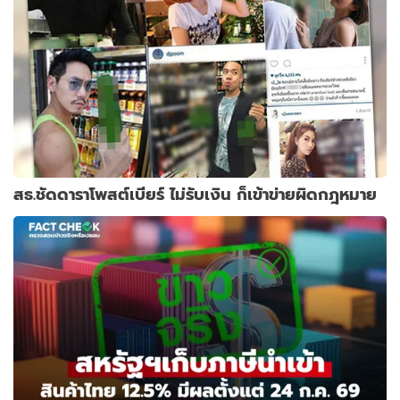
สธ.ชัดดาราโพสต์เบียร์ ไม่รับเงิน ก็เข้าข่ายผิดกฎหมาย