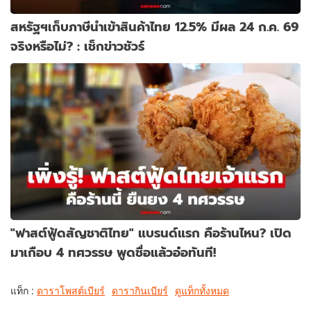
สหรัฐฯเก็บภาษีนำเข้าสินค้าไทย 12.5% มีผล 24 ก.ค. 69
จริงหรือไม่? : เช็กข่าวชัวร์
"ฟาสต์ฟู้ดสัญชาติไทย" แบรนด์แรก คือร้านไหน? เปิด
มาเกือบ 4 ทศวรรษ พูดชื่อแล้วอ๋อทันที!
แท็ก :
ดาราโพสต์เบียร์
ดารากินเบียร์
ดูแท็กทั้งหมด