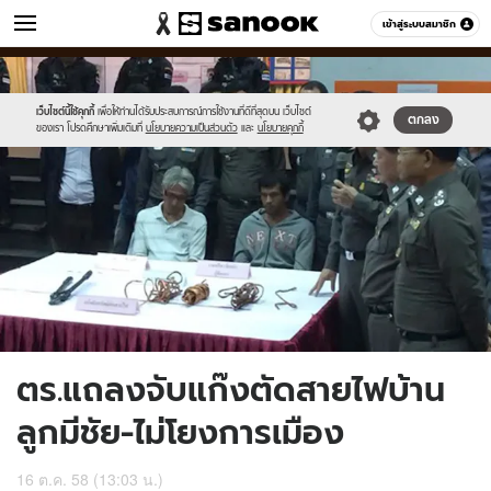
ข่าว
เข้าสู่ระบบสมาชิก
หมวดอื่นๆ
//s.isanook.com/ns/0/ud/376/1883606/652843-
Sanook
//s.isanook.com/sr/0/images/logo-
600
60
01.jpg
new-
sanook.png
เว็บไซต์นี้ใช้คุกกี้
เพื่อให้ท่านได้รับประสบการณ์การใช้งานที่ดีที่สุดบน เว็บไซต์
ตกลง
ของเรา โปรดศึกษาเพิ่มเติมที่
นโยบายความเป็นส่วนตัว
และ
นโยบายคุกกี้
ตร.แถลงจับแก๊งตัดสายไฟบ้าน
ลูกมีชัย-ไม่โยงการเมือง
16 ต.ค. 58 (13:03 น.)