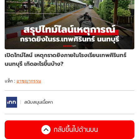
เปิดไทม์ไลน์ เหตุกราดยิงภายในโรงเรียนเทพศิรินทร์
นนทบุรี เกิดอะไรขึ้นบ้าง?
แท็ก :
อาชญากรรม
สนับสนุนเนื้อหา
กลับขึ้นไปด้านบน