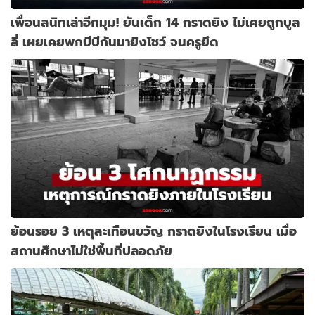
เพื่อนสนิทเล่าอีกมุม! ยันเด็ก 14 กราดยิง ไม่เคยถูกบูล
ลี่ เผยเคยพกบีบีกันมายิงโชว์ จนครูยึด
ย้อนรอย 3 เหตุสะเทือนขวัญ กราดยิงในโรงเรียน เมื่อ
สถานศึกษาไม่ใช่พื้นที่ปลอดภัย