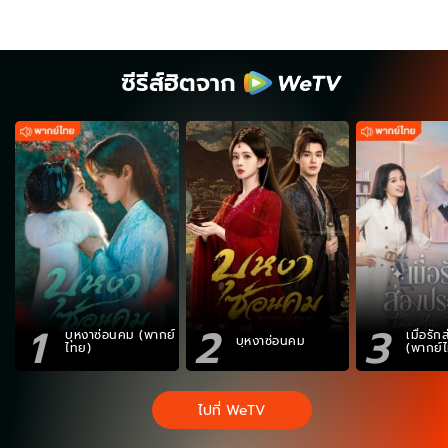
ซีรีส์ฮิตจาก
1
2
3
บุหงาซ่อนคม (พากย์
เมื่อรั
บุหงาซ่อนคม
ไทย)
(พากย์
ไปที่ WeTV