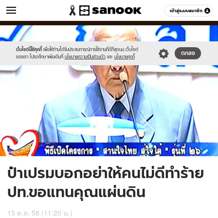
ข่าว
เข้าสู่ระบบสมาชิก
หมวดอื่นๆ
//s.isanook.com/ns/0/ud/376/1882794/652552-
Sanook
//s.isanook.com/sr/0/images/logo-
600
60
01.jpg
new-
sanook.png
เว็บไซต์นี้ใช้คุกกี้
เพื่อให้ท่านได้รับประสบการณ์การใช้งานที่ดีที่สุดบน เว็บไซต์
ตกลง
ของเรา โปรดศึกษาเพิ่มเติมที่
นโยบายความเป็นส่วนตัว
และ
นโยบายคุกกี้
ป๋าเปรมบอกอย่าให้คนไม่ดีทำร้าย
ปท.ขอแทนคุณแผ่นดิน
15 ต.ค. 58 (11:20 น.)