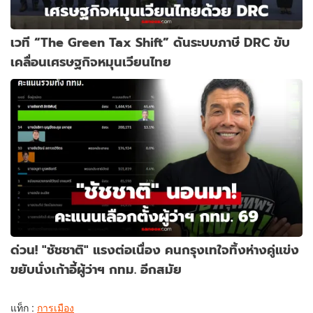
เวที “The Green Tax Shift” ดันระบบภาษี DRC ขับ
เคลื่อนเศรษฐกิจหมุนเวียนไทย
ด่วน! "ชัชชาติ" แรงต่อเนื่อง คนกรุงเทใจทิ้งห่างคู่แข่ง
ขยับนั่งเก้าอี้ผู้ว่าฯ กทม. อีกสมัย
แท็ก :
การเมือง