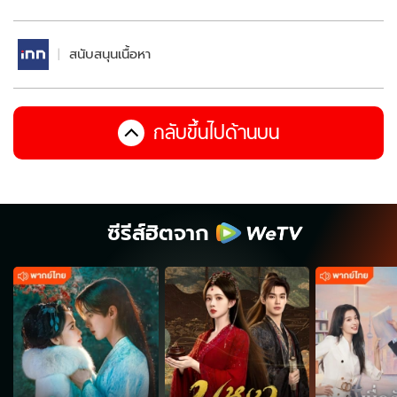
สนับสนุนเนื้อหา
กลับขึ้นไปด้านบน
ซีรีส์ฮิตจาก