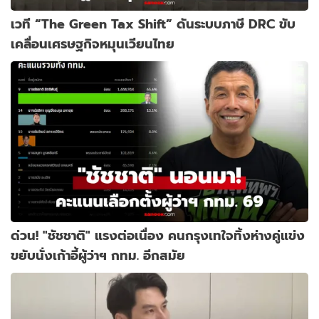
เวที “The Green Tax Shift” ดันระบบภาษี DRC ขับ
เคลื่อนเศรษฐกิจหมุนเวียนไทย
ด่วน! "ชัชชาติ" แรงต่อเนื่อง คนกรุงเทใจทิ้งห่างคู่แข่ง
ขยับนั่งเก้าอี้ผู้ว่าฯ กทม. อีกสมัย