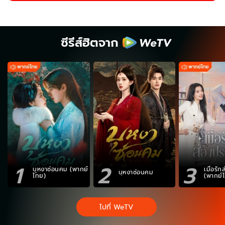
ซีรีส์ฮิตจาก
1
2
3
บุหงาซ่อนคม (พากย์
เมื่อรั
บุหงาซ่อนคม
ไทย)
(พากย์
ไปที่ WeTV