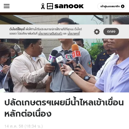
ข่าว
เข้าสู่ระบบสมาชิก
หมวดอื่นๆ
//s.isanook.com/ns/0/ud/376/1882550/652441-
Sanook
//s.isanook.com/sr/0/images/logo-
600
60
01.jpg
new-
sanook.png
เว็บไซต์นี้ใช้คุกกี้
เพื่อให้ท่านได้รับประสบการณ์การใช้งานที่ดีที่สุดบน เว็บไซต์
ตกลง
ของเรา โปรดศึกษาเพิ่มเติมที่
นโยบายความเป็นส่วนตัว
และ
นโยบายคุกกี้
ปลัดเกษตรฯเผยมีน้ำไหลเข้าเขื่อน
หลักต่อเนื่อง
14 ต.ค. 58 (18:34 น.)