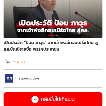
เปิดประวัติ "ป้อม ภาวุธ" จากเจ้าพ่ออีคอมเมิร์ซไทย สู่
สส.บัญชีรายชื่อ พรรคประชาชน
แท็ก :
การเมือง
สนับสนุนเนื้อหา
กลับขึ้นไปด้านบน