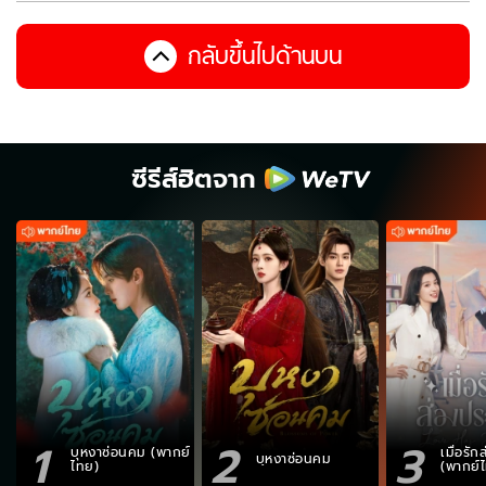
กลับขึ้นไปด้านบน
ซีรีส์ฮิตจาก
1
2
3
บุหงาซ่อนคม (พากย์
เมื่อรั
บุหงาซ่อนคม
ไทย)
(พากย์