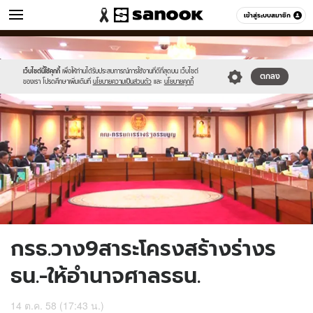
ข่าว
เข้าสู่ระบบสมาชิก
หมวดอื่นๆ
//s.isanook.com/ns/0/ud/376/1882530/652432-
Sanook
//s.isanook.com/sr/0/images/logo-
600
60
01.jpg
new-
sanook.png
เว็บไซต์นี้ใช้คุกกี้
เพื่อให้ท่านได้รับประสบการณ์การใช้งานที่ดีที่สุดบน เว็บไซต์
ตกลง
ของเรา โปรดศึกษาเพิ่มเติมที่
นโยบายความเป็นส่วนตัว
และ
นโยบายคุกกี้
กรธ.วาง9สาระโครงสร้างร่างร
ธน.-ให้อำนาจศาลรธน.
14 ต.ค. 58 (17:43 น.)