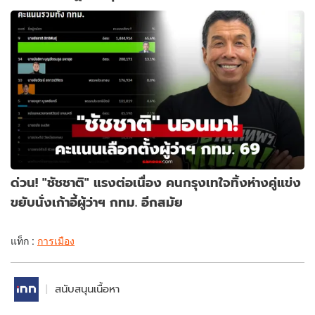
ด่วน! "ชัชชาติ" แรงต่อเนื่อง คนกรุงเทใจทิ้งห่างคู่แข่ง
ขยับนั่งเก้าอี้ผู้ว่าฯ กทม. อีกสมัย
แท็ก :
การเมือง
สนับสนุนเนื้อหา