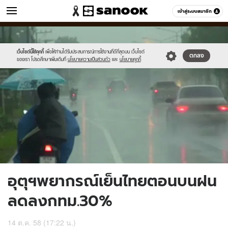
ข่าว
เข้าสู่ระบบสมาชิก
หมวดอื่นๆ
//s.isanook.com/ns/0/ud/376/1882510/652422-
Sanook
//s.isanook.com/sr/0/images/logo-
600
60
01.jpg
new-
sanook.png
เว็บไซต์นี้ใช้คุกกี้
เพื่อให้ท่านได้รับประสบการณ์การใช้งานที่ดีที่สุดบน เว็บไซต์
ตกลง
ของเรา โปรดศึกษาเพิ่มเติมที่
นโยบายความเป็นส่วนตัว
และ
นโยบายคุกกี้
อุตุฯพยากรณ์เย็นไทยตอนบนฝน
ลดลงกทม.30%
14 ต.ค. 58 (17:22 น.)