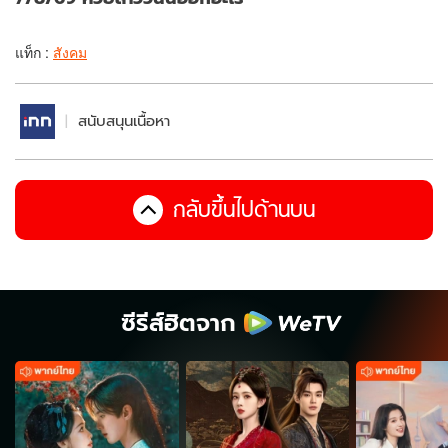
แท็ก :
สังคม
สนับสนุนเนื้อหา
กลับขึ้นไปด้านบน
ซีรีส์ฮิตจาก