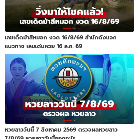
เลขเด็ดม้าสีหมอก งวด 16/8/69 สำนักดังแจก
แนวทาง เลขเด่นหวย 16 ส.ค. 69
หวยลาววันนี้ 7 สิงหาคม 2569 ตรวจผลหวยลาว
7/8/69 หวยลาววันนี้ออกอะไร