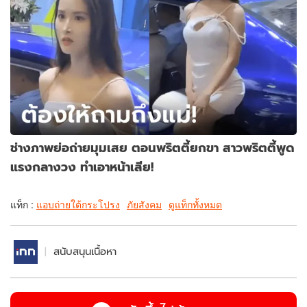
ช่างภาพย่อถ่ายมุมเสย ตอนพริตตี้ยกขา สาวพริตตี้พูด
แรงกลางวง ทำเอาหน้าเสีย!
แท็ก :
แอบถ่ายใต้กระโปรง
ภัยสังคม
ดูแท็กทั้งหมด
สนับสนุนเนื้อหา