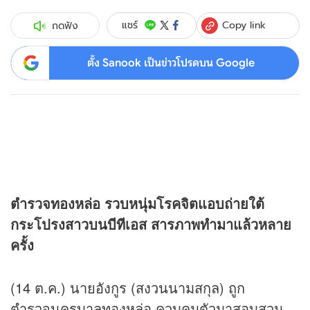
Copy link
แชร์
กดฟัง
ตั้ง Sanook เป็นข่าวโปรดบน Google
ตำรวจทองหล่อ รวบหนุ่มโรคจิตแอบถ่ายใต้
กระโปรงสาวบนบีทีเอส สารภาพทำมาแล้วหลาย
ครั้ง
(14 ต.ค.) นายอังกูร (สงวนนามสกุล) ถูก
ตำรวจนครบาลทองหล่อ ควบคุมตัวมาสอบสวน