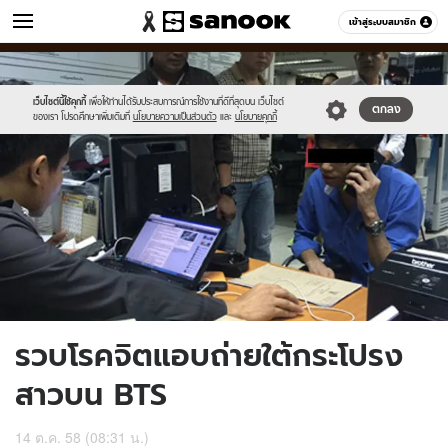
ข่าว
เข้าสู่ระบบสมาชิก
หมวดอื่นๆ
//s.isanook.com/ns/0/ud/376/1882110/adsw.jpg
Sanook
//s.isanook.com/sr/0/images/logo-
600
60
new-
sanook.png
เว็บไซต์นี้ใช้คุกกี้
เพื่อให้ท่านได้รับประสบการณ์การใช้งานที่ดีที่สุดบน เว็บไซต์
ตกลง
ของเรา โปรดศึกษาเพิ่มเติมที่
นโยบายความเป็นส่วนตัว
และ
นโยบายคุกกี้
รวบโรคจิตแอบถ่ายใต้กระโปรง
สาวบน BTS
14 ต.ค. 58 (08:31 น.)