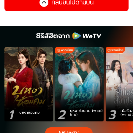
กลับขึ้นไปด้านบน
ซีรีส์ฮิตจาก
1
2
3
บุหงาซ่อนคม (พากย์
เมื่อรั
บุหงาซ่อนคม
ไทย)
(พากย์
ไปที่ WeTV