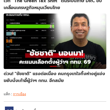
เวที “The Green Tax Shift” ดันระบบภาษี DRC ขับ
เคลื่อนเศรษฐกิจหมุนเวียนไทย
ด่วน! "ชัชชาติ" แรงต่อเนื่อง คนกรุงเทใจทิ้งห่างคู่แข่ง
ขยับนั่งเก้าอี้ผู้ว่าฯ กทม. อีกสมัย
แท็ก :
การเมือง