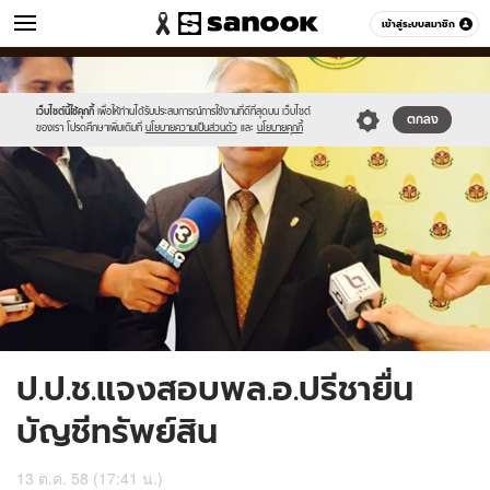
ข่าว
เข้าสู่ระบบสมาชิก
หมวดอื่นๆ
//s.isanook.com/ns/0/ud/376/1881974/652202-
Sanook
//s.isanook.com/sr/0/images/logo-
600
60
01.jpg
new-
sanook.png
เว็บไซต์นี้ใช้คุกกี้
เพื่อให้ท่านได้รับประสบการณ์การใช้งานที่ดีที่สุดบน เว็บไซต์
ตกลง
ของเรา โปรดศึกษาเพิ่มเติมที่
นโยบายความเป็นส่วนตัว
และ
นโยบายคุกกี้
ป.ป.ช.แจงสอบพล.อ.ปรีชายื่น
บัญชีทรัพย์สิน
13 ต.ค. 58 (17:41 น.)