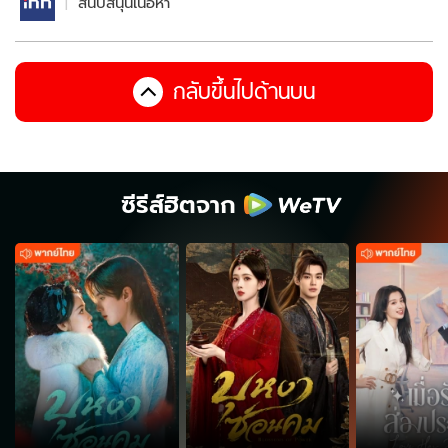
สนับสนุนเนื้อหา
กลับขึ้นไปด้านบน
ซีรีส์ฮิตจาก