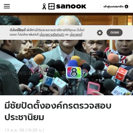
ข่าว
เข้าสู่ระบบสมาชิก
หมวดอื่นๆ
//s.isanook.com/ns/0/ud/376/1881922/652166-
Sanook
//s.isanook.com/sr/0/images/logo-
600
60
01.jpg
new-
sanook.png
เว็บไซต์นี้ใช้คุกกี้
เพื่อให้ท่านได้รับประสบการณ์การใช้งานที่ดีที่สุดบน เว็บไซต์
ตกลง
ของเรา โปรดศึกษาเพิ่มเติมที่
นโยบายความเป็นส่วนตัว
และ
นโยบายคุกกี้
มีชัยปัดตั้งองค์กรตรวจสอบ
ประชานิยม
13 ต.ค. 58 (16:29 น.)