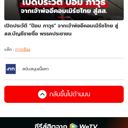
เปิดประวัติ "ป้อม ภาวุธ" จากเจ้าพ่ออีคอมเมิร์ซไทย สู่
สส.บัญชีรายชื่อ พรรคประชาชน
แท็ก :
การเมือง
สนับสนุนเนื้อหา
กลับขึ้นไปด้านบน
ซีรีส์ฮิตจาก