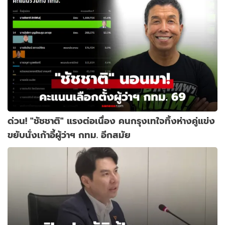
ด่วน! "ชัชชาติ" แรงต่อเนื่อง คนกรุงเทใจทิ้งห่างคู่แข่ง
ขยับนั่งเก้าอี้ผู้ว่าฯ กทม. อีกสมัย