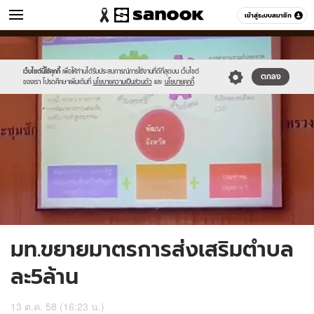
ข่าว
เข้าสู่ระบบสมาชิก
หมวดอื่นๆ
//s.isanook.com/ns/0/ud/376/1881874/652161-
Sanook
//s.isanook.com/sr/0/images/logo-
600
60
01.jpg
new-
sanook.png
เว็บไซต์นี้ใช้คุกกี้
เพื่อให้ท่านได้รับประสบการณ์การใช้งานที่ดีที่สุดบน เว็บไซต์
ตกลง
ของเรา โปรดศึกษาเพิ่มเติมที่
นโยบายความเป็นส่วนตัว
และ
นโยบายคุกกี้
มท.ขยายมาตรการส่งเสริมตำบล
ละ5ล้าน
13 ต.ค. 58 (16:23 น.)