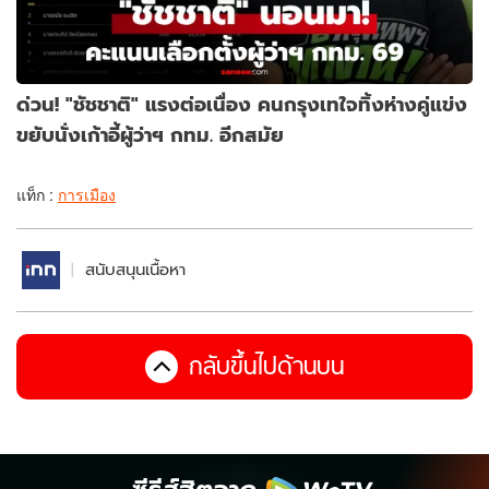
ด่วน! "ชัชชาติ" แรงต่อเนื่อง คนกรุงเทใจทิ้งห่างคู่แข่ง
ขยับนั่งเก้าอี้ผู้ว่าฯ กทม. อีกสมัย
แท็ก :
การเมือง
สนับสนุนเนื้อหา
กลับขึ้นไปด้านบน