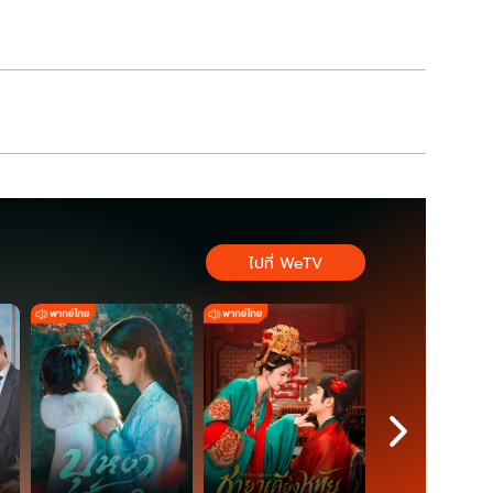
อะไร
ไปที่ WeTV