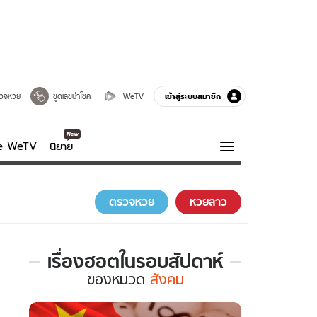
เข้าสู่ระบบสมาชิก
วจหวย
ขูดเลขนำโชค
WeTV
ve WeTV
นิยาย
รบรส
ความรู้รอบตัว
ตรวจหวย
หวยลาว
ฮาวทู
กูรู-รอบรู้
เรื่องฮอตในรอบสัปดาห์
เรื่อง
ของ
หมวด
สังคม
ฮอต
ใน
รอบ