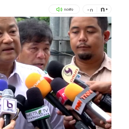
ก
สุขภาพ
+
ดูทีวี
-
ก
กดฟัง
เที่ยว-กิน
WeTV
Tasteful Thailand
Exclusive
Sanook Choice
นิยาย
ยลได้ที่
ร่วมงานกับเ