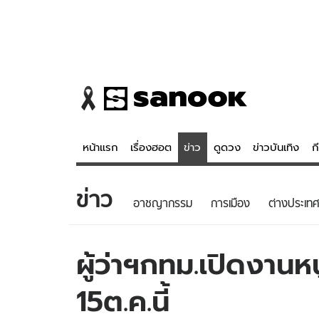
หน้าแรก
เรื่องฮอต
ข่าว
ดูดวง
ข่าวบันเทิง
ก
ข่าว
ข่าว
ดูดวง - 
อาชญากรรม
การเมือง
ต่างประเทศ
เรื่องฮอต
ดูดวง
ข่าว
หวยไทย
ผู้ว่าฯกทม.เปิดงานห
ข่าวบันเทิง
สถิติหวยไท
15ต.ค.นี้
ข่าวกีฬา
หวยลาว
ข่าวเศรษฐกิจ