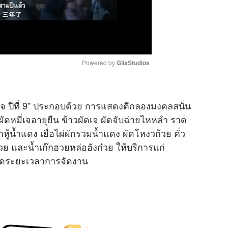
Powered by 
GliaStudios
M
 ปีที่ 9” ประกอบด้วย การแสดงตีกลองมงคลสนั่น
u
ัดหมี่เจอายุยืน ข้าวผัดเจ ผัดจับฉ่ายไหหลำ ราด
t
าหู้น้ำแดง เยื่อไผ่ผักรวมน้ำแดง ผัดโหงวก้วย คั่ว
e
วย และน้ำเก๊กฮวยหล่อฮังก๋วย ให้บริการแก่
ดระยะเวลาการจัดงาน