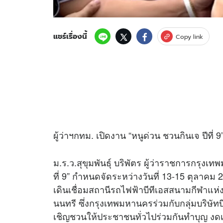
แชร์เรื่องนี้
Copy link
ผู้ว่าฯกทม. เปิดงาน “หนูด่วน ชวนกินเจ ปีที่
ม.ร.ว.สุขุมพันธุ์ บริพัตร ผู้ว่าราชการกรุง
ที่ 9” กำหนดจัดระหว่างวันที่ 13-15 ตุลาคม
เดินเชื่อมสถานีรถไฟฟ้าบีทีเอสสนาม
กีฬา
แห่
นนทรี ซึ่งกรุงเทพมหานครร่วมกับกลุ่มบริษัทบี
เชิญชวนให้ประชาชนทั่วไปร่วมกันทำบุญ งดเว