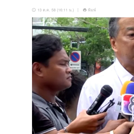
อัปเดตจีน
13 ต.ค. 58 (16:11 น.)
พิมพ์
เช็กข่าวชัวร์
ติดตามสนุกโซเชี
ดาวน์โหลดสนุกแอปฟรี
สงวนลิขสิทธิ์ ©
2569
บริษัท อิมเมจ ฟิวเจอร์ (ประเทศไทย) จำกัด