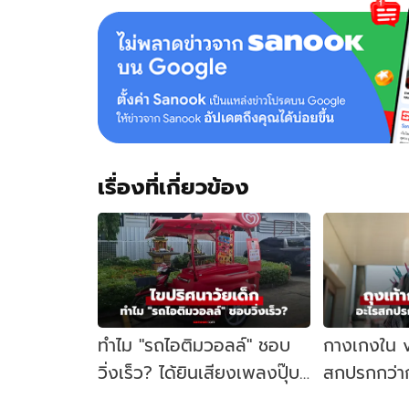
เรื่องที่เกี่ยวข้อง
ทำไม "รถไอติมวอลล์" ชอบ
กางเกงใน vs
วิ่งเร็ว? ได้ยินเสียงเพลงปุ๊บ
สกปรกกว่าก
หันมาอีกทีหายไปไหนแล้ว
ไม่? ความจร