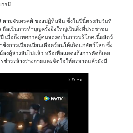
บารมี
น 9 ตามจันทรคติ ของ
ปฏิทิน
จีน ซึ่งในปีนี้ตรงกับวันที่
ือเป็นการทำบุญครั้งยิ่งใหญ่เป็นสิ่งที่ประชาชน
ี เมื่อถึงเทศกาลผู้คนจะงดเว้นการบริโภคเนื้อสัตว์
่งการเบียดเบียนเดือดร้อนให้เกิดแก่สัตว์โลก ซึ่ง
น้องผู้ล่วงลับไปแล้ว หรือเพื่อแสดงถึงการตัดกิเลส
ชำระล้างร่างกายและจิตใจให้สะอาดแล้วยังมี
รับชม
arrow_forward_ios