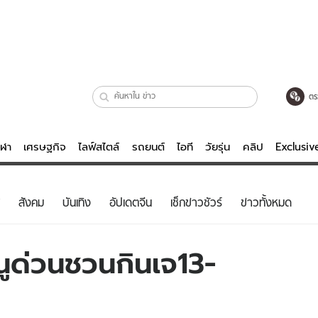
ตร
ีฬา
เศรษฐกิจ
ไลฟ์สไตล์
รถยนต์
ไอที
วัยรุ่น
คลิป
Exclusi
ตรวจหวย
ไลฟ์สไตล์
บันเทิงค
สังคม
บันเทิง
อัปเดตจีน
เช็กข่าวชัวร์
ข่าวทั้งหมด
ผู้หญิง
หนัง-ละคร
ผู้ชาย
เพลง
นูด่วนชวนกินเจ13-
ย
วัยรุ่น
เกมส์
ไอที
คลิป
รถยนต์
พอดแคสต์