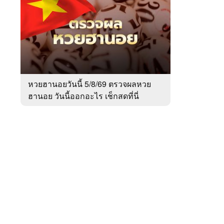
สัปดาห์
ของ
หมวด
สังคม
 WeTV
หวยฮานอยวันนี้ 5/8/69 ตรวจผลหวย
ฮานอย วันนี้ออกอะไร เช็กสดที่นี่
ติดต่อโฆษณา
tencentthbd
sales@tencent.co.th
รา
ร้องเรียนเนื้อหาไม่เหมาะสม
แนะนำติชม แจ้งปัญหาการใช้งาน