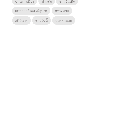
ข่าวการเมือง
ข่าวสด
ข่าวบันเทิง
ผลสลากกินแบ่งรัฐบาล
ตรวจหวย
สถิติหวย
ข่าววันนี้
หวยฮานอย