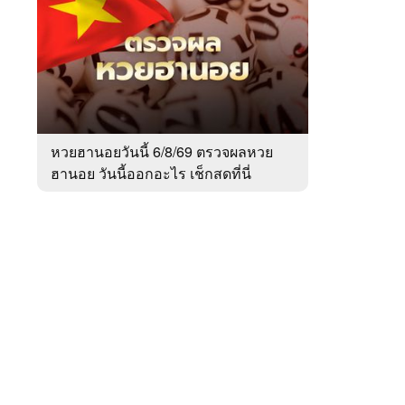
สัปดาห์
ของ
หมวด
สังคม
 WeTV
หวยฮานอยวันนี้ 6/8/69 ตรวจผลหวย
ฮานอย วันนี้ออกอะไร เช็กสดที่นี่
ติดต่อโฆษณา
tencentthbd
sales@tencent.co.th
รา
ร้องเรียนเนื้อหาไม่เหมาะสม
แนะนำติชม แจ้งปัญหาการใช้งาน