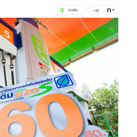
ก
สุขภาพ
+
ดูทีวี
-
ก
กดฟัง
เที่ยว-กิน
WeTV
Tasteful Thailand
Exclusive
Sanook Choice
นิยาย
ยลได้ที่
ร่วมงานกับเ