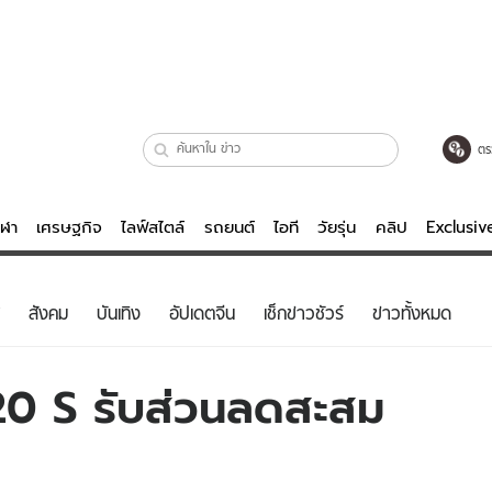
ตร
ีฬา
เศรษฐกิจ
ไลฟ์สไตล์
รถยนต์
ไอที
วัยรุ่น
คลิป
Exclusi
ตรวจหวย
ไลฟ์สไตล์
บันเทิงค
สังคม
บันเทิง
อัปเดตจีน
เช็กข่าวชัวร์
ข่าวทั้งหมด
ผู้หญิง
หนัง-ละคร
ผู้ชาย
เพลง
 20 S รับส่วนลดสะสม
ย
วัยรุ่น
เกมส์
ไอที
คลิป
รถยนต์
พอดแคสต์