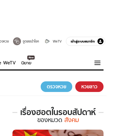
เข้าสู่ระบบสมาชิก
วจหวย
ขูดเลขนำโชค
WeTV
ve WeTV
นิยาย
รบรส
ความรู้รอบตัว
ตรวจหวย
หวยลาว
ฮาวทู
กูรู-รอบรู้
เรื่องฮอตในรอบสัปดาห์
เรื่อง
ของ
หมวด
สังคม
ฮอต
ใน
รอบ