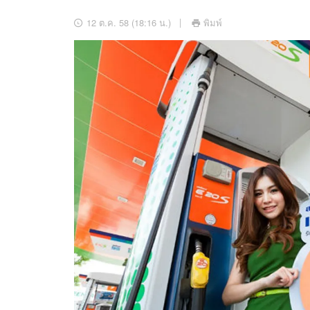
อัปเดตจีน
12 ต.ค. 58 (18:16 น.)
พิมพ์
เช็กข่าวชัวร์
ติดตามสนุกโซเชี
ดาวน์โหลดสนุกแอปฟรี
สงวนลิขสิทธิ์ ©
2569
บริษัท อิมเมจ ฟิวเจอร์ (ประเทศไทย) จำกัด