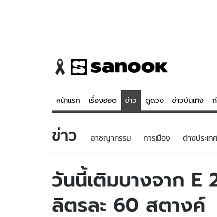
หน้าแรก
เรื่องฮอต
ข่าว
ดูดวง
ข่าวบันเทิง
ก
ข่าว
ข่าว
ดูดวง - 
อาชญากรรม
การเมือง
ต่างประเทศ
เรื่องฮอต
ดูดวง
ข่าว
หวยไทย
วันนี้เติมบางจาก E
ข่าวบันเทิง
สถิติหวยไท
ลิตรละ 60 สตางค์
ข่าวกีฬา
หวยลาว
ข่าวเศรษฐกิจ