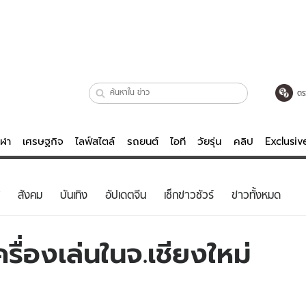
ตร
ีฬา
เศรษฐกิจ
ไลฟ์สไตล์
รถยนต์
ไอที
วัยรุ่น
คลิป
Exclusi
ตรวจหวย
ไลฟ์สไตล์
บันเทิงค
สังคม
บันเทิง
อัปเดตจีน
เช็กข่าวชัวร์
ข่าวทั้งหมด
ผู้หญิง
หนัง-ละคร
ผู้ชาย
เพลง
รื่องเล่นในจ.เชียงใหม่
ย
วัยรุ่น
เกมส์
ไอที
คลิป
รถยนต์
พอดแคสต์