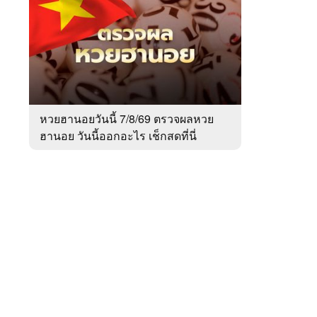
สัปดาห์
ของ
Sanook
ข่าว
 WeTV
หวยฮานอยวันนี้ 7/8/69 ตรวจผลหวย
ฮานอย วันนี้ออกอะไร เช็กสดที่นี่
ติดต่อโฆษณา
tencentthbd
sales@tencent.co.th
รา
ร้องเรียนเนื้อหาไม่เหมาะสม
แนะนำติชม แจ้งปัญหาการใช้งาน