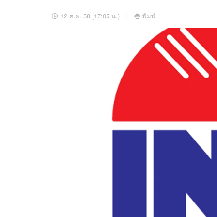
อัปเดตจีน
12 ต.ค. 58 (17:05 น.)
พิมพ์
เช็กข่าวชัวร์
ติดตามสนุกโซเชี
ดาวน์โหลดสนุกแอปฟรี
สงวนลิขสิทธิ์ ©
2569
บริษัท อิมเมจ ฟิวเจอร์ (ประเทศไทย) จำกัด