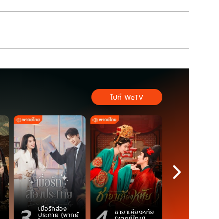
ไปที่ WeTV
3
4
5
เมื่อรักส่อง
ตำนานจอม
ชายาเคียงหทัย
ประกาย (พากย์
ภูตถังซาน
(พากย์ไทย)