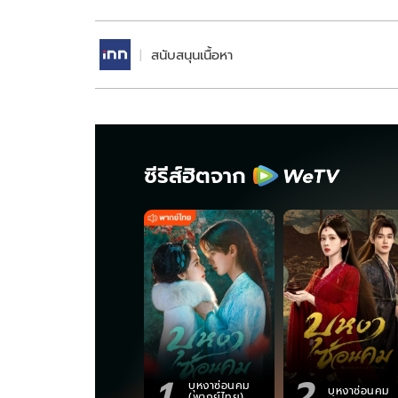
สนับสนุนเนื้อหา
ซีรีส์ฮิตจาก
1
2
บุหงาซ่อนคม
บุหงาซ่อนคม
(พากย์ไทย)