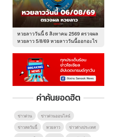
หวยลาววันนี้ 6 สิงหาคม 2569 ตรวจผล
หวยลาว 5/8/69 หวยลาววันนี้ออกอะไร
คำค้นยอดฮิต
ข่าวด่วน
ข่าวด่วนออนไลน์
ข่าวสดวันนี้
หวยลาว
ข่าวต่างประเทศ
6
7
8
ยุทธ์
หากวินาทีนั้นไม่
ซอโซ่ล่ามธีร์
มหาศึ
พบเธอ (พากย์
(Uncut Ver.)
(พากย