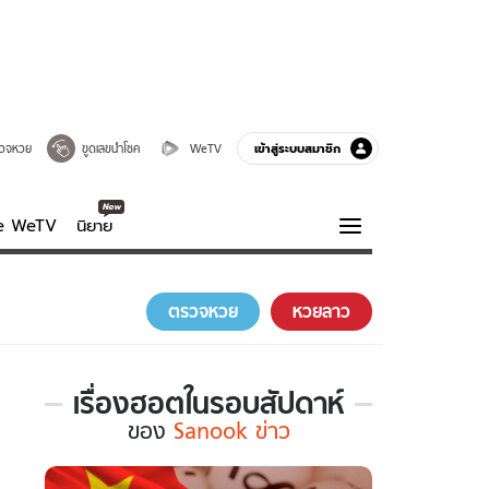
เข้าสู่ระบบสมาชิก
วจหวย
ขูดเลขนำโชค
WeTV
ve WeTV
นิยาย
รบรส
ความรู้รอบตัว
ตรวจหวย
หวยลาว
ฮาวทู
กูรู-รอบรู้
เรื่องฮอตในรอบสัปดาห์
เรื่อง
ของ
Sanook ข่าว
ฮอต
ใน
รอบ