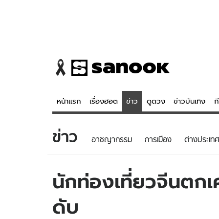
หน้าแรก
เรื่องฮอต
ข่าว
ดูดวง
ข่าวบันเทิง
ก
ข่าว
ข่าว
ดูดวง - 
อาชญากรรม
การเมือง
ต่างประเทศ
เรื่องฮอต
ดูดวง
ข่าว
หวยไทย
นักท่องเที่ยวจีนตกเค
ข่าวบันเทิง
สถิติหวยไท
ดับ
ข่าวกีฬา
หวยลาว
ข่าวเศรษฐกิจ