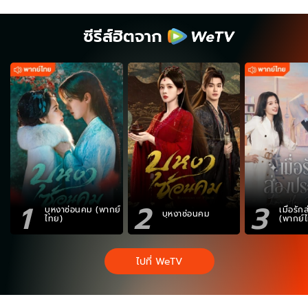
ซีรีส์ฮิตจาก
1
2
3
บุหงาซ่อนคม (พากย์
เมื่อรั
บุหงาซ่อนคม
ไทย)
(พากย์
ไปที่ WeTV