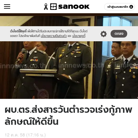
ข่าว
เข้าสู่ระบบสมาชิก
หมวดอื่นๆ
//s.isanook.com/ns/0/ud/376/1881322/651926-
Sanook
//s.isanook.com/sr/0/images/logo-
600
60
01.jpg
new-
sanook.png
เว็บไซต์นี้ใช้คุกกี้
เพื่อให้ท่านได้รับประสบการณ์การใช้งานที่ดีที่สุดบน เว็บไซต์
ตกลง
ของเรา โปรดศึกษาเพิ่มเติมที่
นโยบายความเป็นส่วนตัว
และ
นโยบายคุกกี้
ผบ.ตร.ส่งสารวันตำรวจเร่งกู้ภาพ
ลักษณ์ให้ดีขึ้น
12 ต.ค. 58 (17:16 น.)