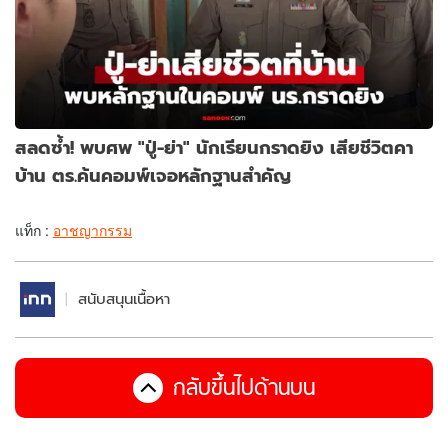
สลดซ้ำ! พบศพ "ปู่-ย่า" นักเรียนกราดยิง เสียชีวิตคา
บ้าน ตร.ค้นคอมพ์เจอหลักฐานสำคัญ
แท็ก :
อาชญากรรม
สนับสนุนเนื้อหา
กลับขึ้นไปด้านบน