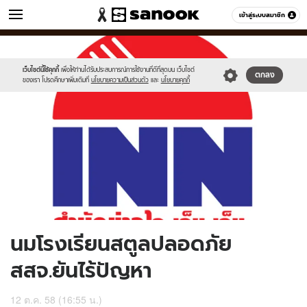
ข่าว
เข้าสู่ระบบสมาชิก
หมวดอื่นๆ
//s.isanook.com/ns/0/ud/376/1881290/651914-
Sanook
//s.isanook.com/sr/0/images/logo-
600
60
01.jpg
new-
sanook.png
เว็บไซต์นี้ใช้คุกกี้
เพื่อให้ท่านได้รับประสบการณ์การใช้งานที่ดีที่สุดบน เว็บไซต์
ตกลง
ของเรา โปรดศึกษาเพิ่มเติมที่
นโยบายความเป็นส่วนตัว
และ
นโยบายคุกกี้
นมโรงเรียนสตูลปลอดภัย
สสจ.ยันไร้ปัญหา
12 ต.ค. 58 (16:55 น.)