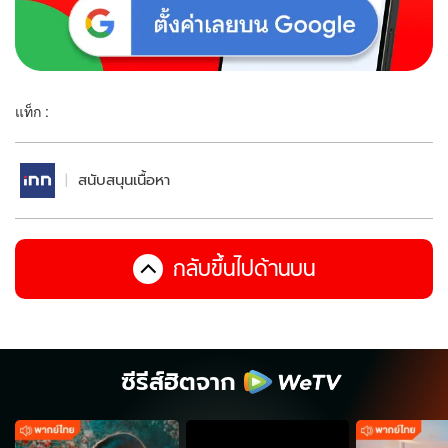
แท็ก :
สนับสนุนเนื้อหา
กลับขึ้นไปด้านบน
ซีรีส์ฮิตจาก