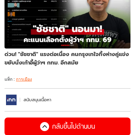
ด่วน! "ชัชชาติ" แรงต่อเนื่อง คนกรุงเทใจทิ้งห่างคู่แข่ง
ขยับนั่งเก้าอี้ผู้ว่าฯ กทม. อีกสมัย
แท็ก :
การเมือง
สนับสนุนเนื้อหา
กลับขึ้นไปด้านบน