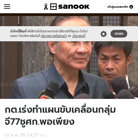
ข่าว
เข้าสู่ระบบสมาชิก
หมวดอื่นๆ
//s.isanook.com/ns/0/ud/376/1881190/651871-
Sanook
//s.isanook.com/sr/0/images/logo-
600
60
01.jpg
new-
sanook.png
เว็บไซต์นี้ใช้คุกกี้
เพื่อให้ท่านได้รับประสบการณ์การใช้งานที่ดีที่สุดบน เว็บไซต์
ตกลง
ของเรา โปรดศึกษาเพิ่มเติมที่
นโยบายความเป็นส่วนตัว
และ
นโยบายคุกกี้
กต.เร่งทำแผนขับเคลื่อนกลุ่ม
จี77ชูศก.พอเพียง
12 ต.ค. 58 (14:27 น.)