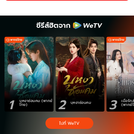
ซีรีส์ฮิตจาก
1
2
3
บุหงาซ่อนคม (พากย์
เมื่อรั
บุหงาซ่อนคม
ไทย)
(พากย์
ไปที่ WeTV