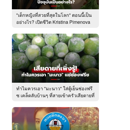
"เด็กหญิงที่สวยที่สุดในโลก" ตอนนี้เป็น
อย่างไร? เปิดชีวิต Kristina Pimenova
ในวัย 20 ปี
ทำไมควรเอา "มะนาว" ใส่ตู้เย็นช่องฟรี
ซ เคล็ดลับบ้านๆ ที่สายเข้าครัวเสียดายที่
เพิ่งรู้