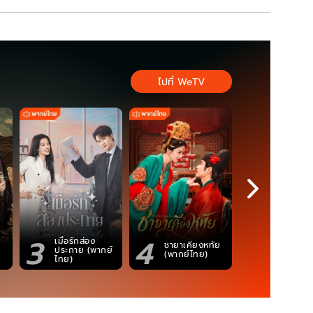
ไปที่ WeTV
3
4
5
เมื่อรักส่อง
ตำนานจอม
ชายาเคียงหทัย
ประกาย (พากย์
ภูตถังซาน
(พากย์ไทย)
ไทย)
(พากย์ไท