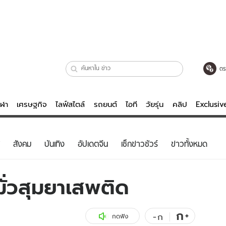
ตร
ีฬา
เศรษฐกิจ
ไลฟ์สไตล์
รถยนต์
ไอที
วัยรุ่น
คลิป
Exclusi
ตรวจหวย
ไลฟ์สไตล์
บันเทิงค
สังคม
บันเทิง
อัปเดตจีน
เช็กข่าวชัวร์
ข่าวทั้งหมด
ผู้หญิง
หนัง-ละคร
ผู้ชาย
เพลง
ั่วสุมยาเสพติด
ย
วัยรุ่น
เกมส์
ไอที
คลิป
ก
+
-
ก
กดฟัง
รถยนต์
พอดแคสต์