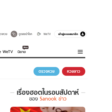
เข้าสู่ระบบสมาชิก
วจหวย
ขูดเลขนำโชค
WeTV
ve WeTV
นิยาย
รบรส
ความรู้รอบตัว
ตรวจหวย
หวยลาว
ฮาวทู
กูรู-รอบรู้
เรื่องฮอตในรอบสัปดาห์
เรื่อง
ของ
Sanook ข่าว
ฮอต
ใน
รอบ