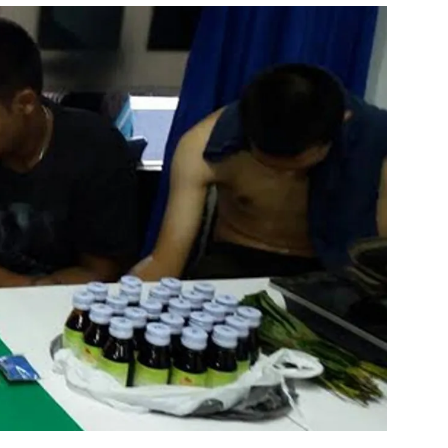
สุขภาพ
ดูทีวี
เที่ยว-กิน
WeTV
Tasteful Thailand
Exclusive
Sanook Choice
นิยาย
ยลได้ที่
ร่วมงานกับเ