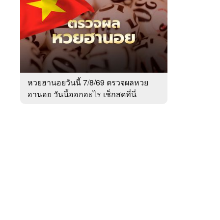
สัปดาห์
ของ
Sanook
ข่าว
 WeTV
หวยฮานอยวันนี้ 7/8/69 ตรวจผลหวย
ฮานอย วันนี้ออกอะไร เช็กสดที่นี่
ติดต่อโฆษณา
tencentthbd
sales@tencent.co.th
รา
ร้องเรียนเนื้อหาไม่เหมาะสม
แนะนำติชม แจ้งปัญหาการใช้งาน