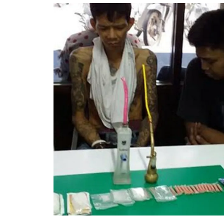
อัปเดตจีน
เช็กข่าวชัวร์
ติดตามสนุกโซเชี
ดาวน์โหลดสนุกแอปฟรี
สงวนลิขสิทธิ์ ©
2569
บริษัท อิมเมจ ฟิวเจอร์ (ประเทศไทย) จำกัด