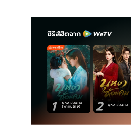
ซีรีส์ฮิตจาก
1
2
บุหงาซ่อนคม
บุหงาซ่อนคม
(พากย์ไทย)