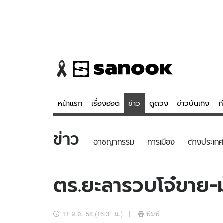
หน้าแรก
เรื่องฮอต
ข่าว
ดูดวง
ข่าวบันเทิง
ก
ข่าว
ข่าว
ดูดวง - 
อาชญากรรม
การเมือง
ต่างประเทศ
เรื่องฮอต
ดูดวง
ข่าว
หวยไทย
ตร.ยะลารวบโจ๋ขาย-ม
ข่าวบันเทิง
สถิติหวยไท
ข่าวกีฬา
หวยลาว
11 ต.ค. 58 (16:31 น.)
พิมพ์
ข่าวเศรษฐกิจ