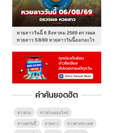
หวยลาววันนี้ 6 สิงหาคม 2569 ตรวจผล
หวยลาว 5/8/69 หวยลาววันนี้ออกอะไร
คำค้นยอดฮิต
6
7
8
ยุทธ์
หากวินาทีนั้นไม่
ซอโซ่ล่ามธีร์
มหาศึ
พบเธอ (พากย์
(Uncut Ver.)
(พากย
ย)
ไทย)
ข่าวด่วน
ข่าวด่วนออนไลน์
ข่าวสดวันนี้
หวยลาว
ข่าวต่างประเทศ