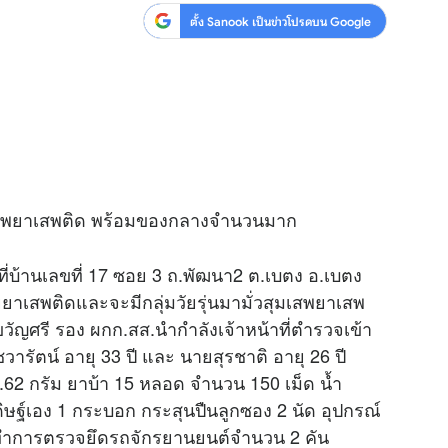
ตั้ง Sanook เป็นข่าวโปรดบน Google
มเสพยาเสพติด พร้อมของกลางจำนวนมาก
ที่บ้านเลขที่ 17 ซอย 3 ถ.พัฒนา2 ต.เบตง อ.เบตง
ยยาเสพติดและจะมีกลุ่มวัยรุ่นมามั่วสุมเสพยาเสพ
 ขวัญศรี รอง ผกก.สส.นำกำลังเจ้าหน้าที่ตำรวจเข้า
ารัตน์ อายุ 33 ปี และ นายสุรชาติ อายุ 26 ปี
.62 กรัม ยาบ้า 15 หลอด จำนวน 150 เม็ด น้ำ
ิษฐ์เอง 1 กระบอก กระสุนปืนลูกซอง 2 นัด อุปกรณ์
ด้ทำการตรวจยึดรถจักรยานยนต์จำนวน 2 คัน