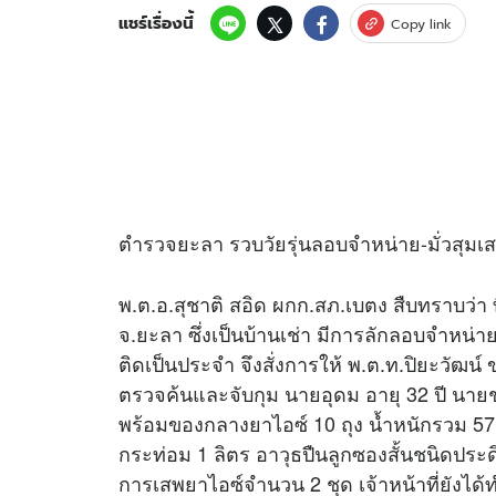
แชร์เรื่องนี้
Copy link
ตำรวจยะลา รวบวัยรุ่นลอบจำหน่าย-มั่วสุ
พ.ต.อ.สุชาติ สอิด ผกก.สภ.เบตง สืบทราบว่า 
จ.ยะลา ซึ่งเป็นบ้านเช่า มีการลักลอบจำหน่า
ติดเป็นประจำ จึงสั่งการให้ พ.ต.ท.ปิยะวัฒน์
ตรวจค้นและจับกุม นายอุดม อายุ 32 ปี นายชว
พร้อมของกลางยาไอซ์ 10 ถุง น้ำหนักรวม 57
กระท่อม 1 ลิตร อาวุธปืนลูกซองสั้นชนิดประด
การเสพยาไอซ์จำนวน 2 ชุด เจ้าหน้าที่ยังไ