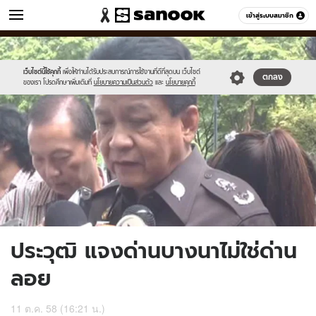
ข่าว
เข้าสู่ระบบสมาชิก
หมวดอื่นๆ
//s.isanook.com/ns/0/ud/376/1880678/651680-
Sanook
//s.isanook.com/sr/0/images/logo-
600
60
01.jpg
new-
sanook.png
เว็บไซต์นี้ใช้คุกกี้
เพื่อให้ท่านได้รับประสบการณ์การใช้งานที่ดีที่สุดบน เว็บไซต์
ตกลง
ของเรา โปรดศึกษาเพิ่มเติมที่
นโยบายความเป็นส่วนตัว
และ
นโยบายคุกกี้
ประวุฒิ แจงด่านบางนาไม่ใช่ด่าน
ลอย
11 ต.ค. 58 (16:21 น.)