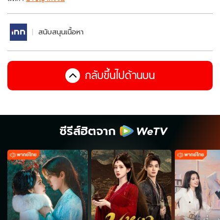
สนับสนุนเนื้อหา
กลับขึ้นไปด้านบน
ซีรีส์ฮิตจาก