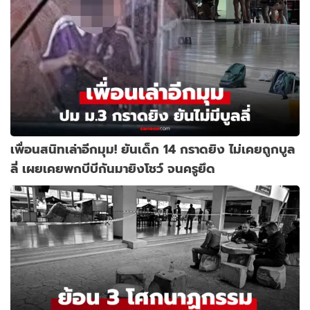
เพื่อนสนิทเล่าอีกมุม! ยันเด็ก 14 กราดยิง ไม่เคยถูกบูล
ลี่ เผยเคยพกบีบีกันมายิงโชว์ จนครูยึด