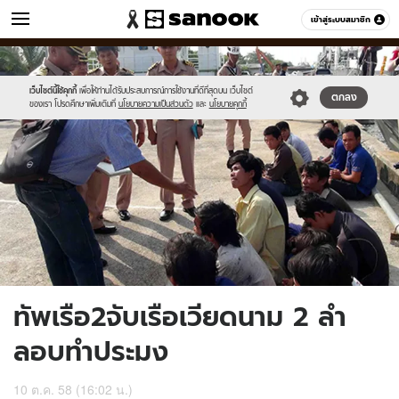
ข่าว
เข้าสู่ระบบสมาชิก
หมวดอื่นๆ
//s.isanook.com/ns/0/ud/376/1880242/651544-
Sanook
//s.isanook.com/sr/0/images/logo-
600
60
01.jpg
new-
sanook.png
เว็บไซต์นี้ใช้คุกกี้
เพื่อให้ท่านได้รับประสบการณ์การใช้งานที่ดีที่สุดบน เว็บไซต์
ตกลง
ของเรา โปรดศึกษาเพิ่มเติมที่
นโยบายความเป็นส่วนตัว
และ
นโยบายคุกกี้
ทัพเรือ2จับเรือเวียดนาม 2 ลำ
ลอบทำประมง
10 ต.ค. 58 (16:02 น.)