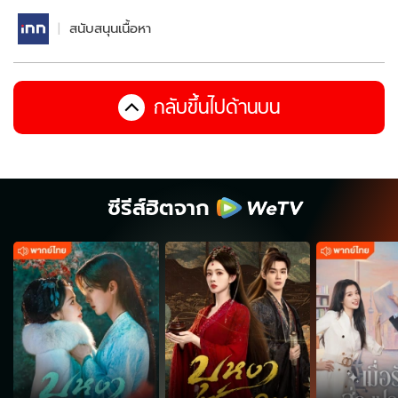
สนับสนุนเนื้อหา
กลับขึ้นไปด้านบน
ซีรีส์ฮิตจาก