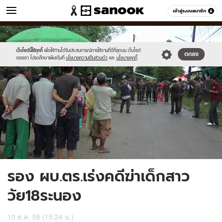
ข่าว
เข้าสู่ระบบสมาชิก
หมวดอื่นๆ
//s.isanook.com/ns/0/ud/376/1880218/651536-
Sanook
//s.isanook.com/sr/0/images/logo-
600
60
01.jpg
new-
sanook.png
เว็บไซต์นี้ใช้คุกกี้
เพื่อให้ท่านได้รับประสบการณ์การใช้งานที่ดีที่สุดบน เว็บไซต์
ตกลง
ของเรา โปรดศึกษาเพิ่มเติมที่
นโยบายความเป็นส่วนตัว
และ
นโยบายคุกกี้
รอง ผบ.ตร.เร่งคดีฆ่าเด็กสาว
วัย18ระนอง
10 ต.ค. 58 (15:24 น.)