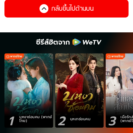
กลับขึ้นไปด้านบน
ซีรีส์ฮิตจาก
1
2
3
บุหงาซ่อนคม (พากย์
เมื่อรั
บุหงาซ่อนคม
ไทย)
(พากย์