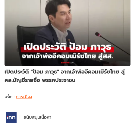
เปิดประวัติ "ป้อม ภาวุธ" จากเจ้าพ่ออีคอมเมิร์ซไทย สู่
สส.บัญชีรายชื่อ พรรคประชาชน
แท็ก :
การเมือง
สนับสนุนเนื้อหา