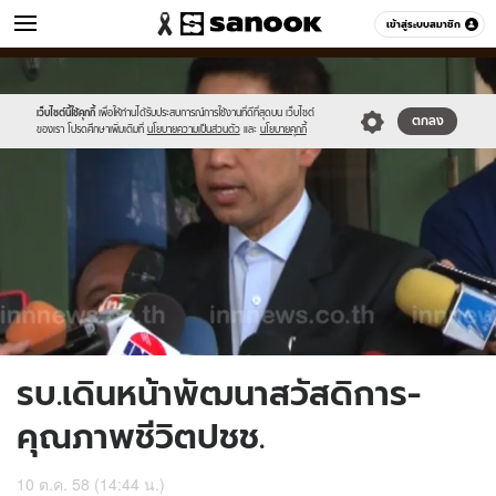
ข่าว
เข้าสู่ระบบสมาชิก
หมวดอื่นๆ
//s.isanook.com/ns/0/ud/376/1880182/651527-
Sanook
//s.isanook.com/sr/0/images/logo-
600
60
01.jpg
new-
sanook.png
เว็บไซต์นี้ใช้คุกกี้
เพื่อให้ท่านได้รับประสบการณ์การใช้งานที่ดีที่สุดบน เว็บไซต์
ตกลง
ของเรา โปรดศึกษาเพิ่มเติมที่
นโยบายความเป็นส่วนตัว
และ
นโยบายคุกกี้
รบ.เดินหน้าพัฒนาสวัสดิการ-
คุณภาพชีวิตปชช.
10 ต.ค. 58 (14:44 น.)