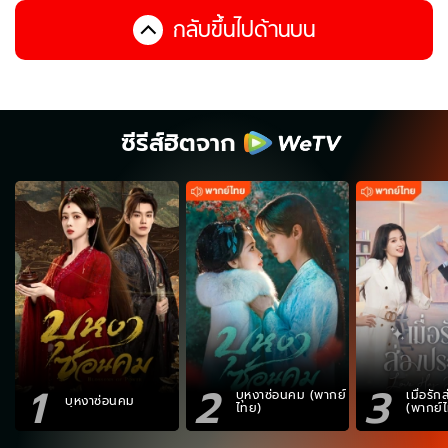
กลับขึ้นไปด้านบน
ซีรีส์ฮิตจาก
1
2
3
บุหงาซ่อนคม (พากย์
เมื่อรั
บุหงาซ่อนคม
ไทย)
(พากย์