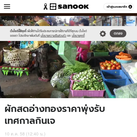
ข่าว
เข้าสู่ระบบสมาชิก
หมวดอื่นๆ
//s.isanook.com/ns/0/ud/376/1880138/651508-
Sanook
//s.isanook.com/sr/0/images/logo-
600
60
01.jpg
new-
sanook.png
เว็บไซต์นี้ใช้คุกกี้
เพื่อให้ท่านได้รับประสบการณ์การใช้งานที่ดีที่สุดบน เว็บไซต์
ตกลง
ของเรา โปรดศึกษาเพิ่มเติมที่
นโยบายความเป็นส่วนตัว
และ
นโยบายคุกกี้
ผักสดอ่างทองราคาพุ่งรับ
เทศกาลกินเจ
10 ต.ค. 58 (12:40 น.)