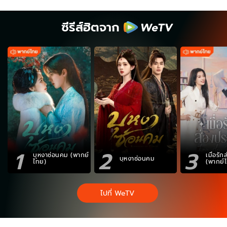
ซีรีส์ฮิตจาก
1
2
3
บุหงาซ่อนคม (พากย์
เมื่อรั
บุหงาซ่อนคม
ไทย)
(พากย์
ไปที่ WeTV