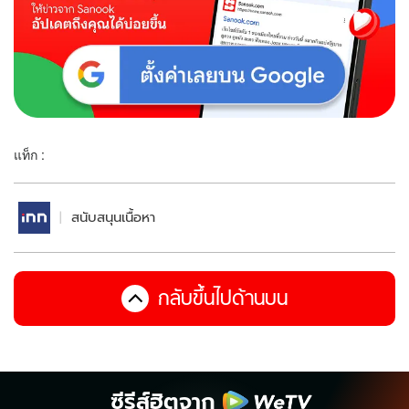
แท็ก :
สนับสนุนเนื้อหา
กลับขึ้นไปด้านบน
ซีรีส์ฮิตจาก