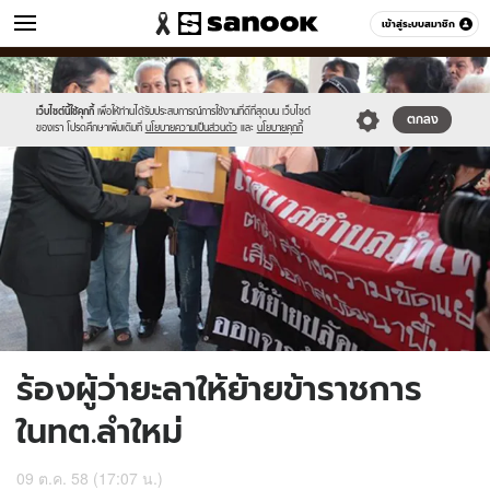
ข่าว
เข้าสู่ระบบสมาชิก
หมวดอื่นๆ
//s.isanook.com/ns/0/ud/375/1879834/651397-
Sanook
//s.isanook.com/sr/0/images/logo-
600
60
01.jpg
new-
sanook.png
เว็บไซต์นี้ใช้คุกกี้
เพื่อให้ท่านได้รับประสบการณ์การใช้งานที่ดีที่สุดบน เว็บไซต์
ตกลง
ของเรา โปรดศึกษาเพิ่มเติมที่
นโยบายความเป็นส่วนตัว
และ
นโยบายคุกกี้
ร้องผู้ว่ายะลาให้ย้ายข้าราชการ
ในทต.ลำใหม่
09 ต.ค. 58 (17:07 น.)