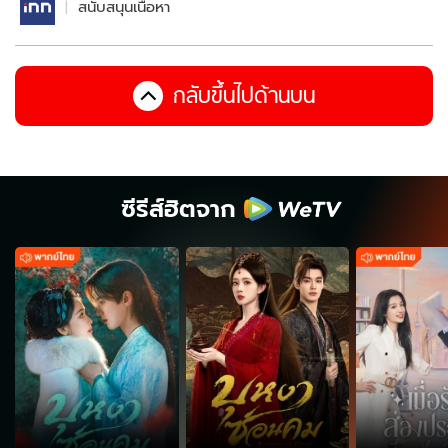
สนับสนุนเนื้อหา
กลับขึ้นไปด้านบน
ซีรีส์ฮิตจาก