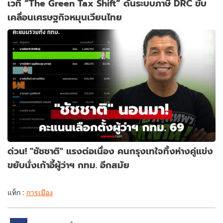
เวที “The Green Tax Shift” ดันระบบภาษี DRC ขับ
เคลื่อนเศรษฐกิจหมุนเวียนไทย
ด่วน! "ชัชชาติ" แรงต่อเนื่อง คนกรุงเทใจทิ้งห่างคู่แข่ง
ขยับนั่งเก้าอี้ผู้ว่าฯ กทม. อีกสมัย
แท็ก :
การเมือง