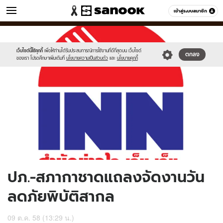
ข่าว
เข้าสู่ระบบสมาชิก
หมวดอื่นๆ
//s.isanook.com/ns/0/ud/375/1879626/651334-
Sanook
//s.isanook.com/sr/0/images/logo-
600
60
01.jpg
new-
sanook.png
เว็บไซต์นี้ใช้คุกกี้
เพื่อให้ท่านได้รับประสบการณ์การใช้งานที่ดีที่สุดบน เว็บไซต์
ตกลง
ของเรา โปรดศึกษาเพิ่มเติมที่
นโยบายความเป็นส่วนตัว
และ
นโยบายคุกกี้
ปภ.-สภากาชาดแถลงจัดงานวัน
ลดภัยพิบัติสากล
09 ต.ค. 58 (13:29 น.)