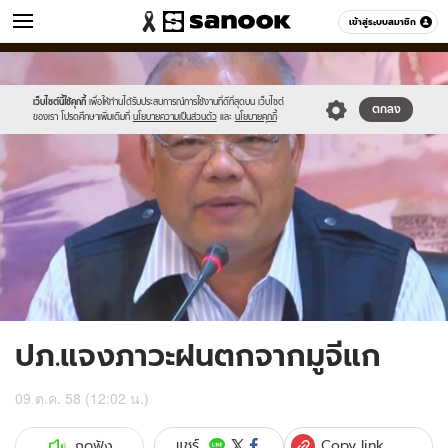
ข่าว
เข้าสู่ระบบสมาชิก
หมวดอื่นๆ
//s.isanook.com/ns/0/ud/375/1879586/651302-
Sanook
//s.isanook.com/sr/0/images/logo-
600
60
01.jpg
new-
sanook.png
เว็บไซต์นี้ใช้คุกกี้
เพื่อให้ท่านได้รับประสบการณ์การใช้งานที่ดีที่สุดบน เว็บไซต์
ตกลง
ของเรา โปรดศึกษาเพิ่มเติมที่
นโยบายความเป็นส่วนตัว
และ
นโยบายคุกกี้
ปภ.แจงภาวะฝนตกจากมูจีแก
09 ต.ค. 58 (12:02 น.)
Copy link
แชร์
กดฟัง