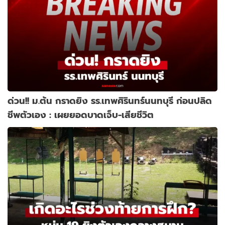
ด่วน!! ม.ต้น กราดยิง รร.เทพศิรินทร์นนทบุรี ก่อนปลิด
ชีพตัวเอง : เผยยอดบาดเจ็บ-เสียชีวิต