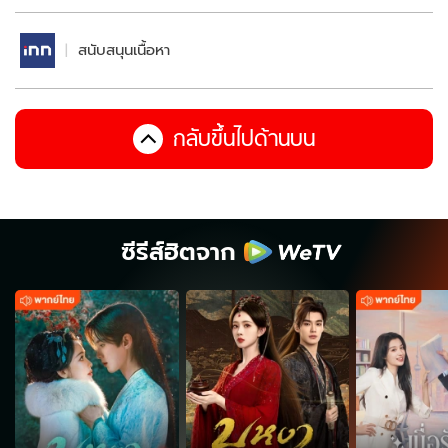
สนับสนุนเนื้อหา
กลับขึ้นไปด้านบน
ซีรีส์ฮิตจาก