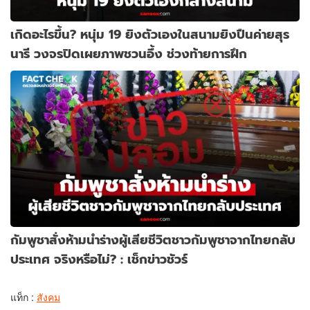
เกิดอะไรขึ้น? หนุ่ม 19 ยิงตัวเองในสนามยิงปืนค่ายสุร
นารี วงจรปิดเผยภาพชวนอึ้ง ช่วงท้ายการฝึก
กัมพูชาสั่งห้ามนำร่างผู้เสียชีวิตชาวกัมพูชาจากไทยกลับ
ประเทศ จริงหรือไม่? : เช็กข่าวชัวร์
แท็ก :
สังคม