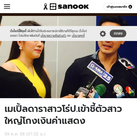
ข่าว
เข้าสู่ระบบสมาชิก
หมวดอื่นๆ
//s.isanook.com/ns/0/ud/375/1879318/0.jpg
Sanook
//s.isanook.com/sr/0/images/logo-
600
60
new-
sanook.png
เว็บไซต์นี้ใช้คุกกี้
เพื่อให้ท่านได้รับประสบการณ์การใช้งานที่ดีที่สุดบน เว็บไซต์
ตกลง
ของเรา โปรดศึกษาเพิ่มเติมที่
นโยบายความเป็นส่วนตัว
และ
นโยบายคุกกี้
เมเปิ้ลดาราสาวโร่ป.เข้าชี้ตัวสาว
ใหญ่โกงเงินค่าแสดง
09 ต.ค. 58 (07:32 น.)