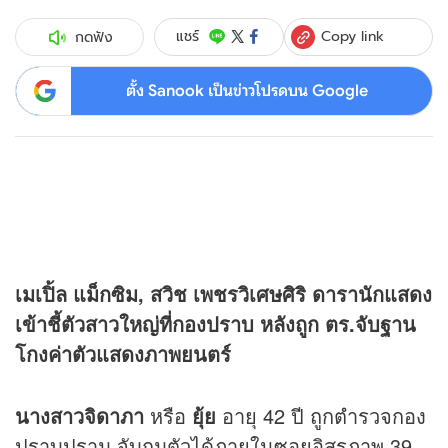
Copy link
แชร์
กดฟัง
ตั้ง Sanook เป็นข่าวโปรดบน Google
เมเปิ้ล แม็กซิม, สวิช เพชรวิเศษศิริ ดารานักแสดง
เข้าชี้ตัวสาวใหญ่ที่กองปราบ หลังถูก ตร.จับฐาน
โกงค่าตัวแสดงภาพยนตร์
นางสาวจิดาภา
หรือ
ยุ้ย
อายุ 42 ปี ถูกตำรวจกอง
ปราบปราม จับกุมตัวได้ภายในซอยอิสรภาพ 39