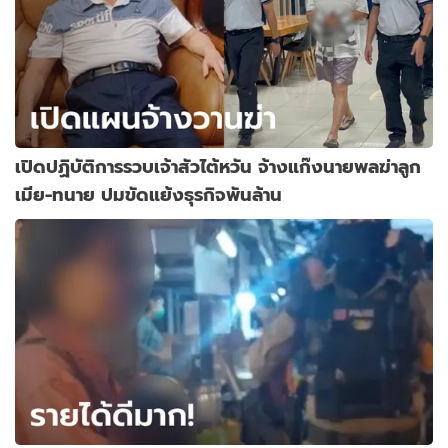
เปิดปฏิบัติการรวบเจ้าสัวไต้หวัน จ้างแก๊งนายพลฆ่าลูก
เมีย-ทนาย ปมขัดแย้งธุรกิจพันล้าน