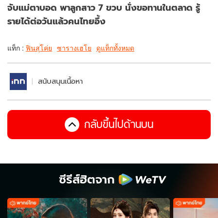
จับแม่ตาบอด พาลูกสาว 7 ขวบ นั่งขอทานในตลาด รู้
รายได้ต่อวันแล้วคนไทยอึ้ง
แท็ก :
ฟินสุโค่ย
ซารางเฮโย
ดูแท็กทั้งหมด
สนับสนุนเนื้อหา
กลับขึ้นไปด้านบน
ซีรีส์ฮิตจาก