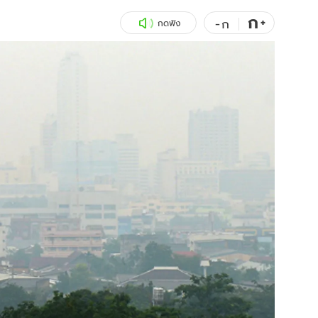
ก
สุขภาพ
+
ดูทีวี
-
ก
กดฟัง
เที่ยว-กิน
WeTV
Tasteful Thailand
Exclusive
Sanook Choice
นิยาย
ยลได้ที่
ร่วมงานกับเ