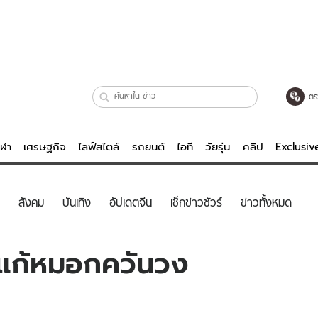
ตร
ีฬา
เศรษฐกิจ
ไลฟ์สไตล์
รถยนต์
ไอที
วัยรุ่น
คลิป
Exclusi
ตรวจหวย
ไลฟ์สไตล์
บันเทิงค
สังคม
บันเทิง
อัปเดตจีน
เช็กข่าวชัวร์
ข่าวทั้งหมด
ผู้หญิง
หนัง-ละคร
ผู้ชาย
เพลง
แก้หมอกควันวง
ย
วัยรุ่น
เกมส์
ไอที
คลิป
รถยนต์
พอดแคสต์