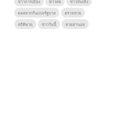
ข่าวการเมือง
ข่าวสด
ข่าวบันเทิง
ผลสลากกินแบ่งรัฐบาล
ตรวจหวย
สถิติหวย
ข่าววันนี้
หวยฮานอย