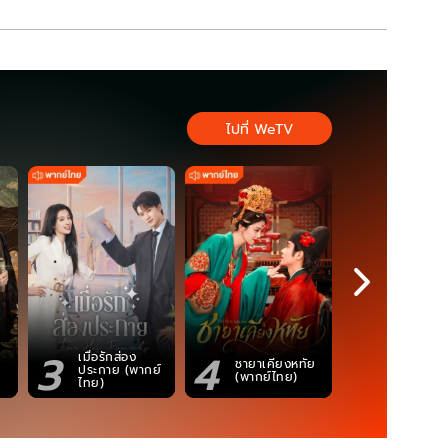
ไปที่ WeTV
3
4
5
เมื่อรักส่อง
ตำนานจอม
ชายาเคียงหทัย
ประกาย (พากย์
ภูตถังซาน
(พากย์ไทย)
ไทย)
(พากย์ไท