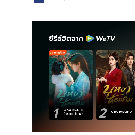
ซีรีส์ฮิตจาก
1
2
บุหงาซ่อนคม
บุหงาซ่อนคม
(พากย์ไทย)