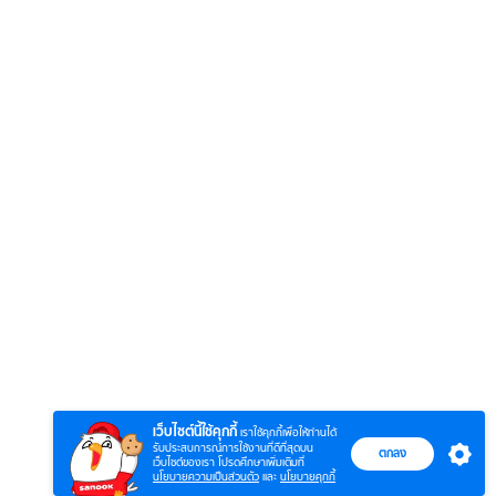
6
7
8
ยุทธ์
หากวินาทีนั้นไม่
ซอโซ่ล่ามธีร์
มหาศึ
พบเธอ (พากย์
(Uncut Ver.)
(พากย
ย)
ไทย)
เว็บไซต์นี้ใช้คุกกี้
เราใช้คุกกี้เพื่อให้ท่านได้
รับประสบการณ์การใช้งานที่ดีที่สุดบน
ตกลง
เว็บไซต์ของเรา โปรดศึกษาเพิ่มเติมที่
นโยบายความเป็นส่วนตัว
และ
นโยบายคุกกี้