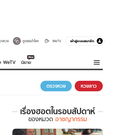
เข้าสู่ระบบสมาชิก
วจหวย
ขูดเลขนำโชค
WeTV
ve WeTV
นิยาย
รบรส
ความรู้รอบตัว
ตรวจหวย
หวยลาว
ฮาวทู
กูรู-รอบรู้
เรื่องฮอตในรอบสัปดาห์
เรื่อง
ของ
หมวด
อาชญากรรม
ฮอต
ใน
รอบ