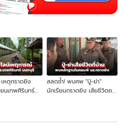
์ เหตุกราดยิง
สลดซ้ำ! พบศพ "ปู่-ย่า"
ียนเทพศิรินทร์
นักเรียนกราดยิง เสียชีวิตคา
อะไรขึ้นบ้าง?
บ้าน ตร.ค้นคอมพ์เจอหลัก
ฐานสำคัญ