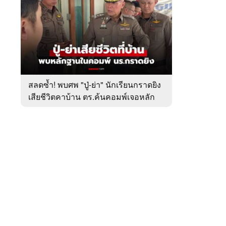
สัปดาห์
ของ
หมวด
อาชญากรรม
 WeTV
สลดซ้ำ! พบศพ "ปู่-ย่า" นักเรียนกราดยิง
เสียชีวิตคาบ้าน ตร.ค้นคอมพ์เจอหลัก
ติดต่อโฆษณา
ฐานสำคัญ
tencentthbd
sales@tencent.co.th
รา
ร้องเรียนเนื้อหาไม่เหมาะสม
แนะนำติชม แจ้งปัญหาการใช้งาน