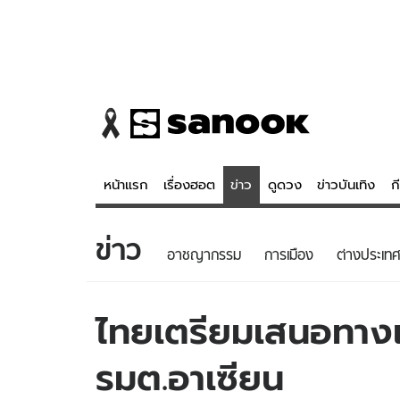
หน้าแรก
เรื่องฮอต
ข่าว
ดูดวง
ข่าวบันเทิง
ก
ข่าว
ข่าว
ดูดวง - 
อาชญากรรม
การเมือง
ต่างประเทศ
เรื่องฮอต
ดูดวง
ข่าว
หวยไทย
ไทยเตรียมเสนอทาง
ข่าวบันเทิง
สถิติหวยไท
รมต.อาเซียน
ข่าวกีฬา
หวยลาว
ข่าวเศรษฐกิจ