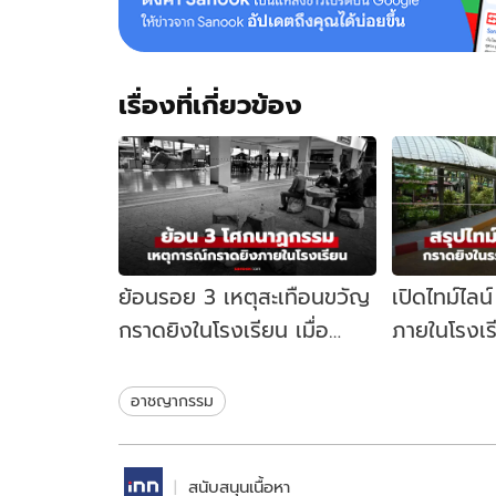
เรื่องที่เกี่ยวข้อง
ย้อนรอย 3 เหตุสะเทือนขวัญ
เปิดไทม์ไลน
กราดยิงในโรงเรียน เมื่อ
ภายในโรงเร
สถานศึกษาไม่ใช่พื้นที่
นนทบุรี เกิด
ปลอดภัย
อาชญากรรม
สนับสนุนเนื้อหา