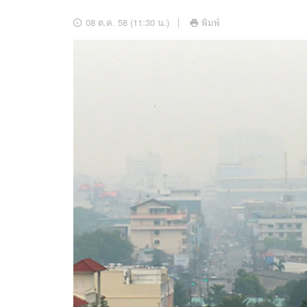
อัปเดตจีน
08 ต.ค. 58 (11:30 น.)
พิมพ์
เช็กข่าวชัวร์
ติดตามสนุกโซเชี
ดาวน์โหลดสนุกแอปฟรี
สงวนลิขสิทธิ์ ©
2569
บริษัท อิมเมจ ฟิวเจอร์ (ประเทศไทย) จำกัด